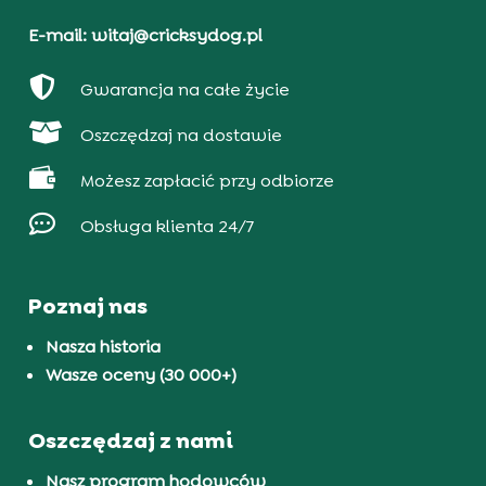
E-mail: witaj@cricksydog.pl

Gwarancja na całe życie

Oszczędzaj na dostawie

Możesz zapłacić przy odbiorze

Obsługa klienta 24/7
Poznaj nas
Nasza historia
Wasze oceny (30 000+)
Oszczędzaj z nami
Nasz program hodowców