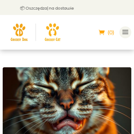
📦 Oszczędzaj na dostawie
🤝 M
(0)