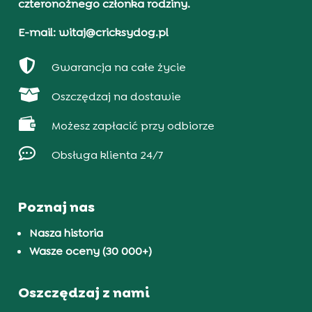
czteronożnego członka rodziny.
E-mail: witaj@cricksydog.pl

Gwarancja na całe życie

Oszczędzaj na dostawie

Możesz zapłacić przy odbiorze

Obsługa klienta 24/7
Poznaj nas
Nasza historia
Wasze oceny (30 000+)
Oszczędzaj z nami