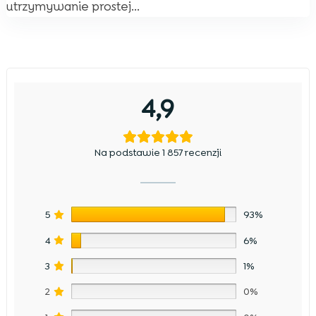
utrzymywanie prostej...
4,9
Na podstawie 1 857 recenzji
5
93%
4
6%
3
1%
2
0%