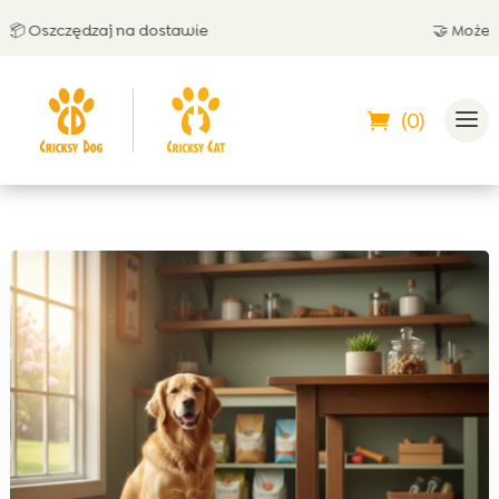
Oszczędzaj na dostawie
🤝 Możesz zap
(0)