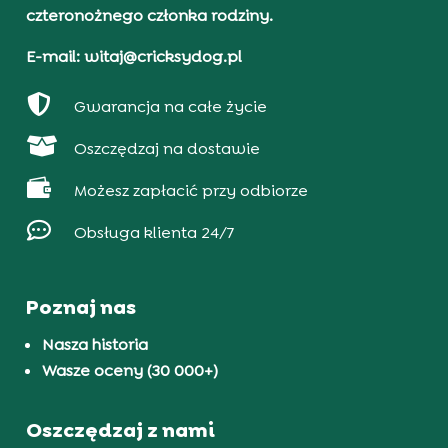
czteronożnego członka rodziny.
E-mail: witaj@cricksydog.pl

Gwarancja na całe życie

Oszczędzaj na dostawie

Możesz zapłacić przy odbiorze

Obsługa klienta 24/7
Poznaj nas
Nasza historia
Wasze oceny (30 000+)
Oszczędzaj z nami