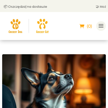
 Oszczędzaj na dostawie
🤝 Możesz za
(0)