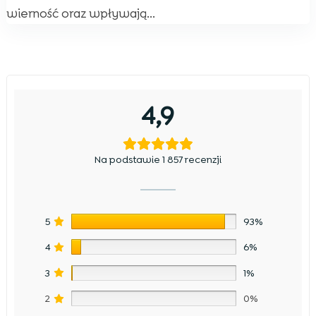
wierność oraz wpływają...
4,9
Na podstawie 1 857 recenzji
5
93%
4
6%
3
1%
2
0%