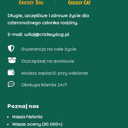
Długie, szczęśliwe i zdrowe życie dla
czteronożnego członka rodziny.
E-mail: witaj@cricksydog.pl

Gwarancja na całe życie

Oszczędzaj na dostawie

Możesz zapłacić przy odbiorze

Obsługa klienta 24/7
Poznaj nas
Nasza historia
Wasze oceny (30 000+)