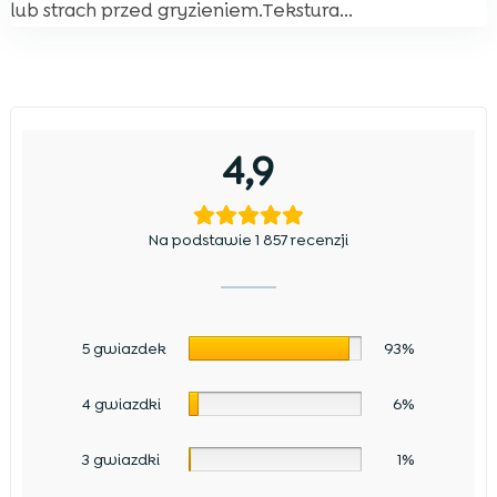
lub strach przed gryzieniem.Tekstura...
4,9
Na podstawie 1 857 recenzji
5 gwiazdek
93%
4 gwiazdki
6%
3 gwiazdki
1%