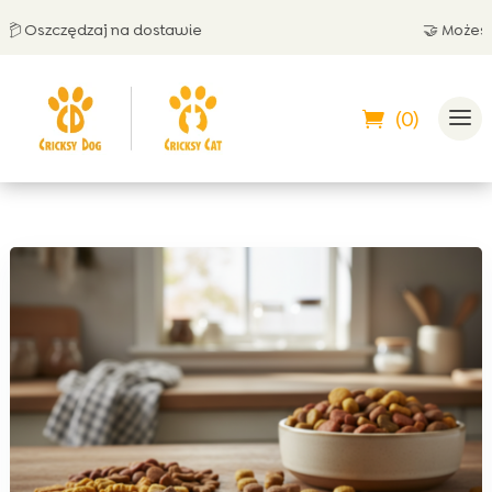
szczędzaj na dostawie
🤝 Możesz zapł
(0)