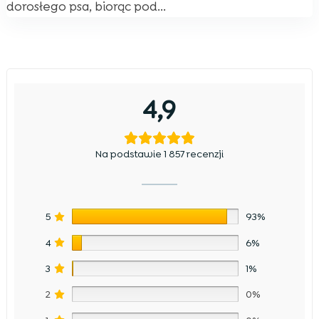
dorosłego psa, biorąc pod...
4,9
Na podstawie 1 857 recenzji
5
93%
4
6%
3
1%
2
0%