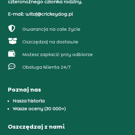
czteronożnego członka rodziny.
E-mail: witaj@cricksydog.pl

Gwarancja na całe życie

Oszczędzaj na dostawie

Możesz zapłacić przy odbiorze

Obsługa klienta 24/7
Poznaj nas
Nasza historia
Wasze oceny (30 000+)
Oszczędzaj z nami