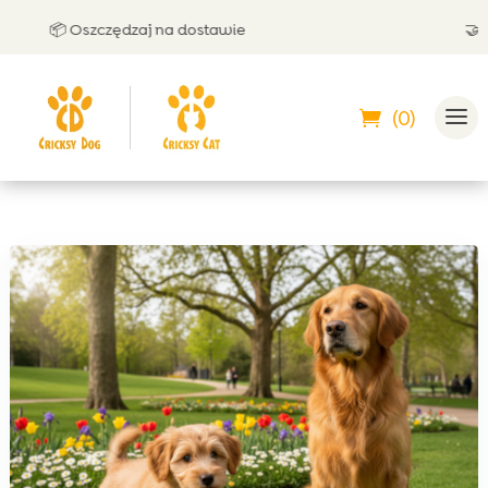
📦 Oszczędzaj na dostawie
🤝 Może
(0)