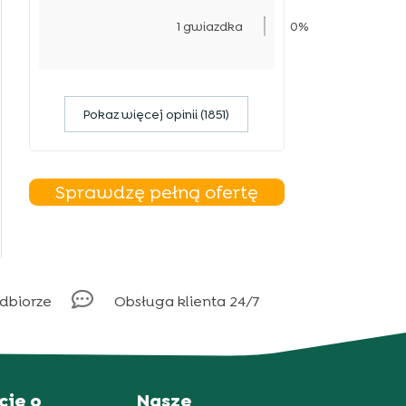
1 gwiazdka
0%
Pokaz więcej opinii (1851)
Sprawdzę pełną ofertę

odbiorze
Obsługa klienta 24/7
cje o
Nasze