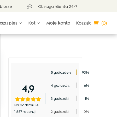
dbiorze
Obsługa klienta 24/7

(0)
rszy pies
Kot
Moje konto
Koszyk
5 gwiazdek
93%
4,9
4 gwiazdki
6%
3 gwiazdki
1%
Na podstawie
1 857 recenzji
2 gwiazdki
0%