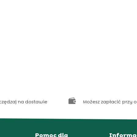

czędzaj na dostawie
Możesz zapłacić przy 
Pomoc dla
Informa