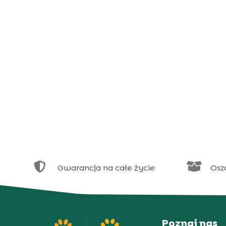


Gwarancja na całe życie
Osz
Poznaj nas