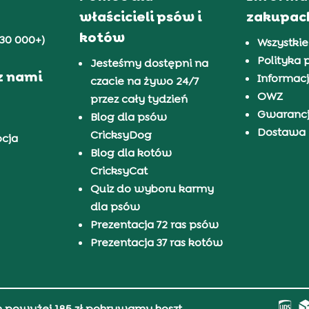
właścicieli psów i
zakupac
kotów
30 000+)
Wszystkie
Polityka 
Jesteśmy dostępni na
z nami
Informacj
czacie na żywo 24/7
OWZ
przez cały tydzień
Gwaranc
Blog dla psów
Dostawa i
CricksyDog
pcja
Blog dla kotów
CricksyCat
Quiz do wyboru karmy
dla psów
Prezentacja 72 ras psów
Prezentacja 37 ras kotów
h powyżej 185 zł pokrywamy koszt