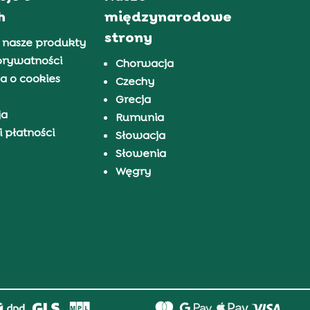
h
międzynarodowe
strony
 nasze produkty
prywatności
Chorwacja
a o cookies
Czechy
Grecja
ja
Rumunia
 płatności
Słowacja
Słowenia
Węgry