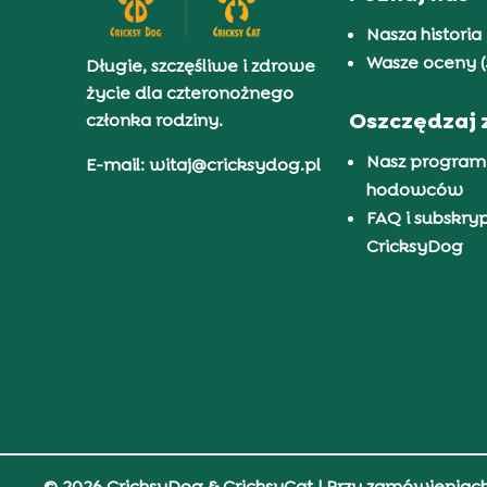
Nasza historia
Wasze oceny (
Długie, szczęśliwe i zdrowe
życie dla czteronożnego
Oszczędzaj 
członka rodziny.
Nasz program
E-mail: witaj@cricksydog.pl
hodowców
FAQ i subskry
CricksyDog
© 2026 CricksyDog & CricksyCat
| Przy zamówieniac