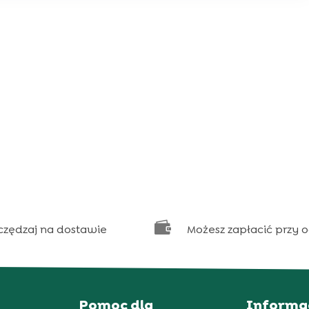

czędzaj na dostawie
Możesz zapłacić przy 
Pomoc dla
Informa