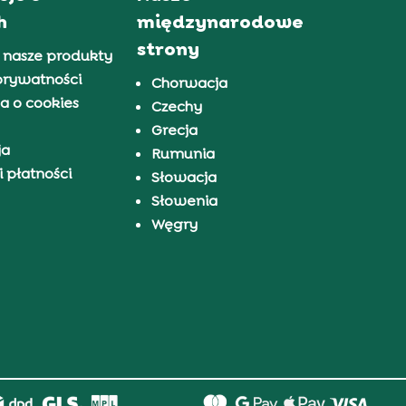
h
międzynarodowe
strony
 nasze produkty
prywatności
Chorwacja
a o cookies
Czechy
Grecja
ja
Rumunia
 płatności
Słowacja
Słowenia
Węgry