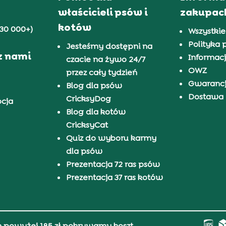
właścicieli psów i
zakupac
kotów
30 000+)
Wszystkie
Polityka 
Jesteśmy dostępni na
z nami
Informacj
czacie na żywo 24/7
OWZ
przez cały tydzień
Gwaranc
Blog dla psów
Dostawa i
CricksyDog
pcja
Blog dla kotów
CricksyCat
Quiz do wyboru karmy
dla psów
Prezentacja 72 ras psów
Prezentacja 37 ras kotów
h powyżej 185 zł pokrywamy koszt