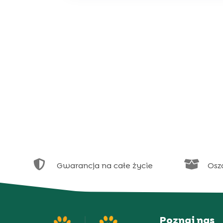


Gwarancja na całe życie
Osz
Poznaj nas