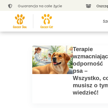
Gwarancja na całe życie
Oszcz


Sz
Terapie
wzmacniając
odporność
psa –
Wszystko, c
musisz o ty
wiedzieć!