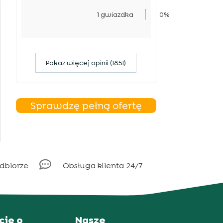
1 gwiazdka
0%
Pokaz więcej opinii (1851)
Sprawdzę pełną ofertę

odbiorze
Obsługa klienta 24/7
cje o
Nasze