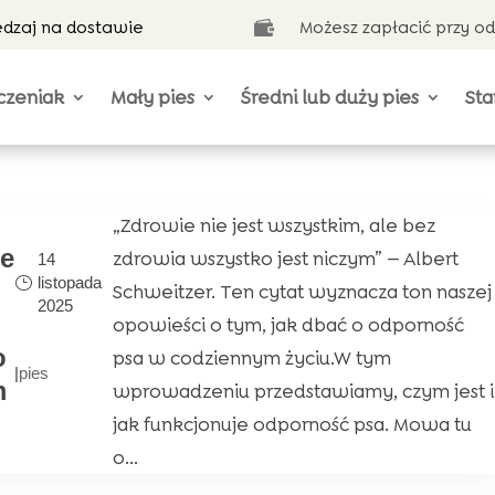
ędzaj na dostawie
Możesz zapłacić przy o

czeniak
Mały pies
Średni lub duży pies
Sta
„Zdrowie nie jest wszystkim, ale bez
e
zdrowia wszystko jest niczym” — Albert
14
listopada
Schweitzer. Ten cytat wyznacza ton naszej
2025
opowieści o tym, jak dbać o odporność
o
psa w codziennym życiu.W tym
|
pies
m
wprowadzeniu przedstawiamy, czym jest i
jak funkcjonuje odporność psa. Mowa tu
o...