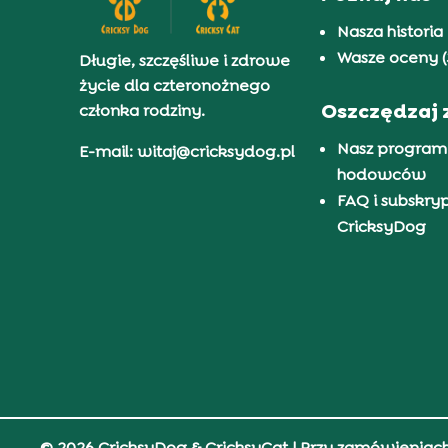
Nasza historia
Wasze oceny (
Długie, szczęśliwe i zdrowe
życie dla czteronożnego
Oszczędzaj 
członka rodziny.
Nasz program
E-mail: witaj@cricksydog.pl
hodowców
FAQ i subskry
CricksyDog
© 2026 CricksyDog & CricksyCat
| Przy zamówieniac