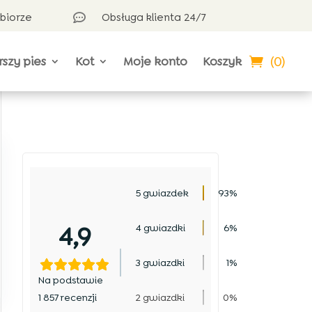
dbiorze
Obsługa klienta 24/7

(0)
rszy pies
Kot
Moje konto
Koszyk
5 gwiazdek
93%
4,9
4 gwiazdki
6%
3 gwiazdki
1%
Na podstawie
1 857 recenzji
2 gwiazdki
0%