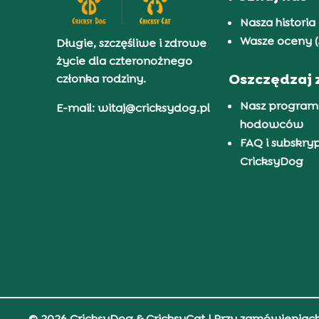
Nasza historia
Wasze oceny (
Długie, szczęśliwe i zdrowe
życie dla czteronożnego
Oszczędzaj 
członka rodziny.
Nasz program
E-mail: witaj@cricksydog.pl
hodowców
FAQ i subskry
CricksyDog
© 2026 CricksyDog & CricksyCat
| Przy zamówieniac