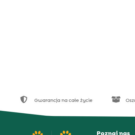


Gwarancja na całe życie
Osz
Poznaj nas