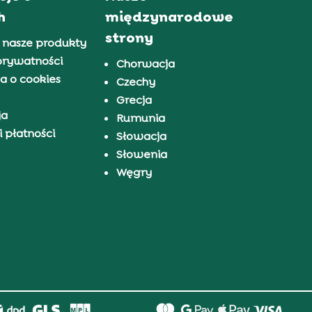
h
międzynarodowe
strony
 nasze produkty
prywatności
Chorwacja
a o cookies
Czechy
Grecja
ja
Rumunia
 płatności
Słowacja
Słowenia
Węgry