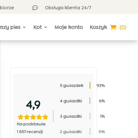
dbiorze
Obsługa klienta 24/7

(0)
rszy pies
Kot
Moje konto
Koszyk
5 gwiazdek
93%
4,9
4 gwiazdki
6%
3 gwiazdki
1%
Na podstawie
1 857 recenzji
2 gwiazdki
0%