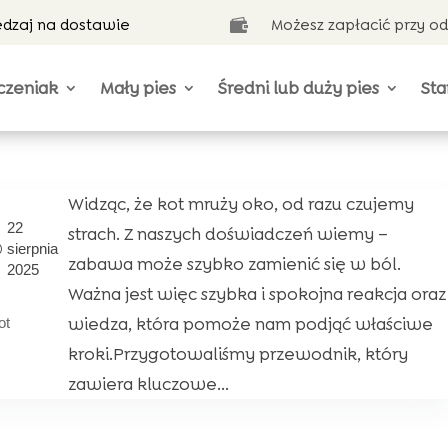
ędzaj na dostawie
Możesz zapłacić przy o

czeniak
Mały pies
Średni lub duży pies
Sta
Widząc, że kot mruży oko, od razu czujemy
22
strach. Z naszych doświadczeń wiemy –
sierpnia
zabawa może szybko zamienić się w ból.
2025
Ważna jest więc szybka i spokojna reakcja oraz
wiedza, która pomoże nam podjąć właściwe
ot
kroki.Przygotowaliśmy przewodnik, który
zawiera kluczowe...