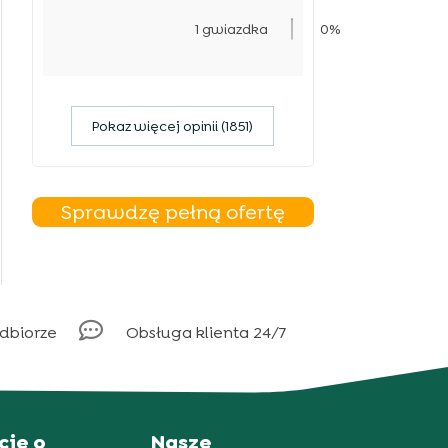
1 gwiazdka
0%
Pokaz więcej opinii (1851)
Sprawdzę pełną ofertę

odbiorze
Obsługa klienta 24/7
cje o
Nasze