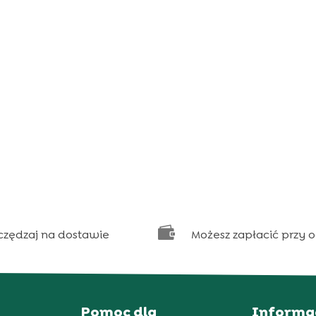

czędzaj na dostawie
Możesz zapłacić przy 
Pomoc dla
Informa