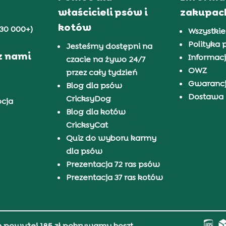
właścicieli psów i
zakupac
kotów
30 000+)
Wszystkie
Polityka 
Jesteśmy dostępni na
z nami
Informacj
czacie na żywo 24/7
OWZ
przez cały tydzień
Gwaranc
Blog dla psów
Dostawa i
CricksyDog
pcja
Blog dla kotów
CricksyCat
Quiz do wyboru karmy
dla psów
Prezentacja 72 ras psów
Prezentacja 37 ras kotów
h powyżej 185 zł pokrywamy koszt