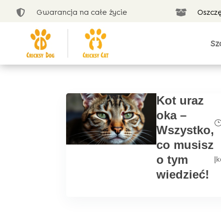
Gwarancja na całe życie
Oszcz


Sz
Kot uraz
oka –
Wszystko,
co musisz
o tym
|
k
wiedzieć!