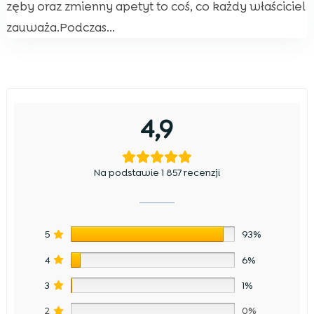
zęby oraz zmienny apetyt to coś, co każdy właściciel
zauważa.Podczas...
4,9
Na podstawie 1 857 recenzji
5
93%
4
6%
3
1%
2
0%