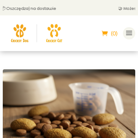
szczędzaj na dostawie
🤝 Możesz zapł
(0)