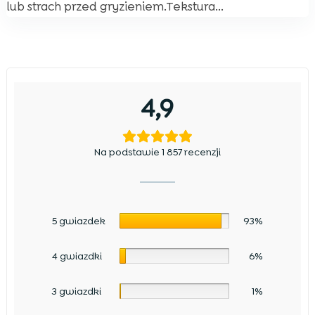
lub strach przed gryzieniem.Tekstura...
4,9
Na podstawie 1 857 recenzji
5 gwiazdek
93%
4 gwiazdki
6%
3 gwiazdki
1%