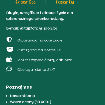
Długie, szczęśliwe i zdrowe życie dla
czteronożnego członka rodziny.
E-mail: witaj@cricksydog.pl

Gwarancja na całe życie

Oszczędzaj na dostawie

Możesz zapłacić przy odbiorze

Obsługa klienta 24/7
Poznaj nas
Nasza historia
Wasze oceny (30 000+)