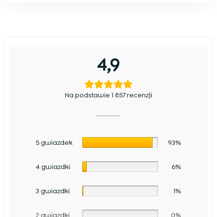
4,9
Na podstawie 1 857 recenzji
5 gwiazdek
93%
4 gwiazdki
6%
3 gwiazdki
1%
2 gwiazdki
0%