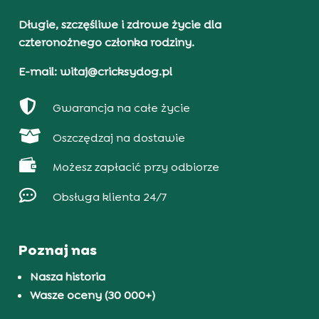
Długie, szczęśliwe i zdrowe życie dla
czteronożnego członka rodziny.
E-mail: witaj@cricksydog.pl

Gwarancja na całe życie

Oszczędzaj na dostawie

Możesz zapłacić przy odbiorze

Obsługa klienta 24/7
Poznaj nas
Nasza historia
Wasze oceny (30 000+)