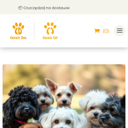
📦 Oszczędzaj na dostawie
🤝 Mo
(0)