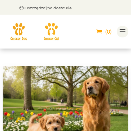
📦 Oszczędzaj na dostawie
🤝 M
(0)