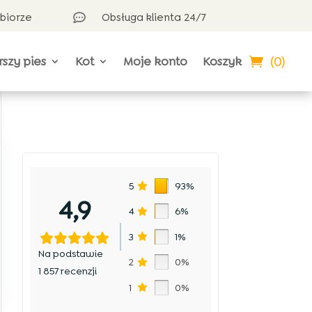
dbiorze
Obsługa klienta 24/7

(0)
rszy pies
Kot
Moje konto
Koszyk
5
93%
4,9
4
6%
3
1%
Na podstawie
2
0%
1 857 recenzji
1
0%