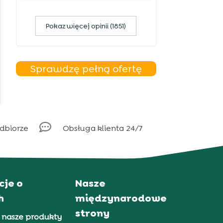
Pokaz więcej opinii (1851)
Sprawdzę pełną ofertę

odbiorze
Obsługa klienta 24/7
cje o
Nasze
h
międzynarodowe
strony
 nasze produkty