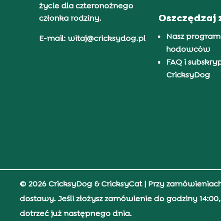
życie dla czteronożnego
Oszczędzaj 
członka rodziny.
Nasz program
E-mail: witaj@cricksydog.pl
hodowców
FAQ i subskry
CricksyDog
© 2026 CricksyDog & CricksyCat
| Przy zamówieniac
dostawy. Jeśli złożysz zamówienie do godziny 14:0
dotrzeć już następnego dnia.