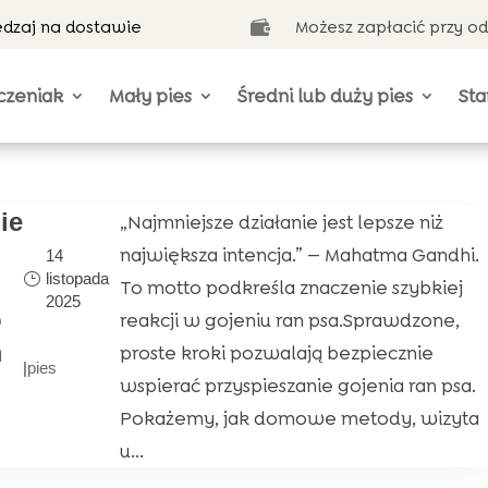
ędzaj na dostawie
Możesz zapłacić przy o

czeniak
Mały pies
Średni lub duży pies
Sta
ie
„Najmniejsze działanie jest lepsze niż
u
największa intencja.” — Mahatma Gandhi.
14
listopada
To motto podkreśla znaczenie szybkiej
2025
o
reakcji w gojeniu ran psa.Sprawdzone,
m
proste kroki pozwalają bezpiecznie
|
pies
wspierać przyspieszanie gojenia ran psa.
Pokażemy, jak domowe metody, wizyta
u...