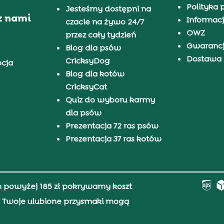
Polityka 
Jesteśmy dostępni na
z nami
Informacj
czacie na żywo 24/7
OWZ
przez cały tydzień
Gwaranc
Blog dla psów
Dostawa i
CricksyDog
pcja
Blog dla kotów
CricksyCat
Quiz do wyboru karmy
dla psów
Prezentacja 72 ras psów
Prezentacja 37 ras kotów
h powyżej 185 zł pokrywamy koszt
0, Twoje ulubione przysmaki mogą