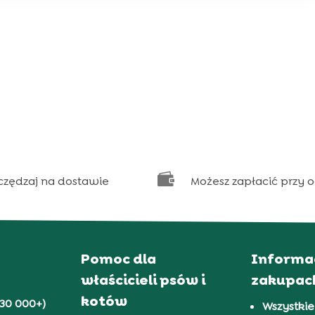

czędzaj na dostawie
Możesz zapłacić przy 
Pomoc dla
Informa
właścicieli psów i
zakupac
kotów
30 000+)
Wszystkie