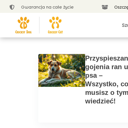
Gwarancja na całe życie
Oszcz


Sz
Przyspieszan
gojenia ran 
psa –
Wszystko, c
musisz o ty
wiedzieć!