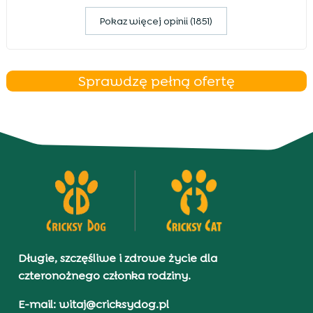
Pokaz więcej opinii (1851)
Sprawdzę pełną ofertę
Długie, szczęśliwe i zdrowe życie dla
czteronożnego członka rodziny.
E-mail: witaj@cricksydog.pl