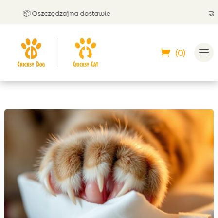
📦 Oszczędzaj na dostawie
🤝 Może
(0)