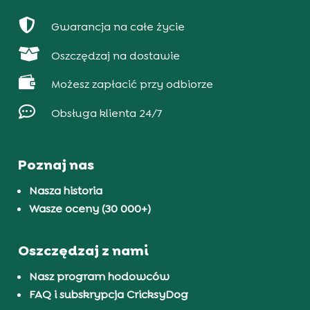

Gwarancja na całe życie

Oszczędzaj na dostawie

Możesz zapłacić przy odbiorze

Obsługa klienta 24/7
Poznaj nas
Nasza historia
Wasze oceny (30 000+)
Oszczędzaj z nami
Nasz program hodowców
FAQ i subskrypcja CricksyDog