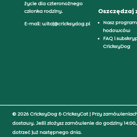
życie dla czteronożnego
Oszczędzaj 
członka rodziny.
Nasz program
E-mail: witaj@cricksydog.pl
hodowców
FAQ i subskry
CricksyDog
© 2026 CricksyDog & CricksyCat
| Przy zamówieniac
dostawy. Jeśli złożysz zamówienie do godziny 14:0
dotrzeć już następnego dnia.