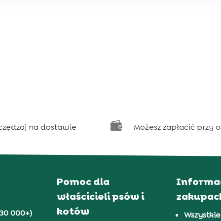

czędzaj na dostawie
Możesz zapłacić przy 
Pomoc dla
Informa
właścicieli psów i
zakupac
kotów
30 000+)
Wszystkie