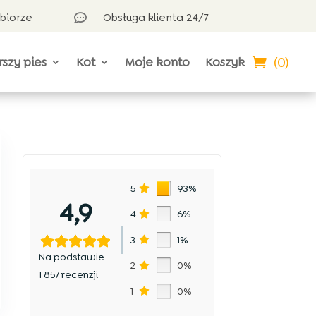
dbiorze
Obsługa klienta 24/7

(0)
rszy pies
Kot
Moje konto
Koszyk
ę
5
93%
4,9
4
6%
3
1%
Na podstawie
2
0%
1 857 recenzji
1
0%