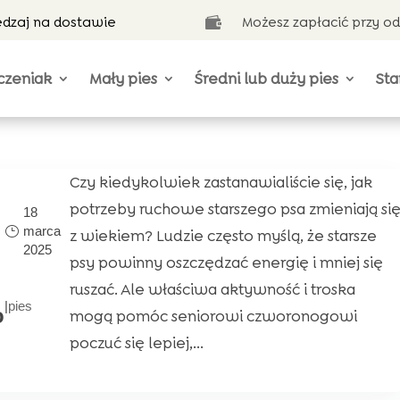
ędzaj na dostawie
Możesz zapłacić przy o

czeniak
Mały pies
Średni lub duży pies
Sta
Czy kiedykolwiek zastanawialiście się, jak
potrzeby ruchowe starszego psa zmieniają si
18
marca
z wiekiem? Ludzie często myślą, że starsze
2025
psy powinny oszczędzać energię i mniej się
ruszać. Ale właściwa aktywność i troska
|
pies
o
mogą pomóc seniorowi czworonogowi
poczuć się lepiej,...