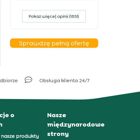
Pokaz więcej opinii (1851)
Sprawdzę pełną ofertę

odbiorze
Obsługa klienta 24/7
cje o
Nasze
h
międzynarodowe
strony
 nasze produkty