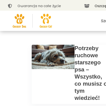
Gwarancja na całe życie
Oszcz


Sz
Potrzeby
ruchowe
starszego
psa –
Wszystko,
co musisz 
tym
wiedzieć!