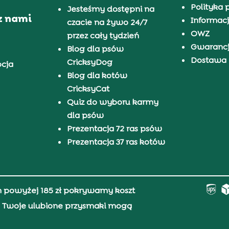
Polityka 
Jesteśmy dostępni na
z nami
Informacj
czacie na żywo 24/7
OWZ
przez cały tydzień
Gwaranc
Blog dla psów
Dostawa i
CricksyDog
pcja
Blog dla kotów
CricksyCat
Quiz do wyboru karmy
dla psów
Prezentacja 72 ras psów
Prezentacja 37 ras kotów
h powyżej 185 zł pokrywamy koszt
0, Twoje ulubione przysmaki mogą