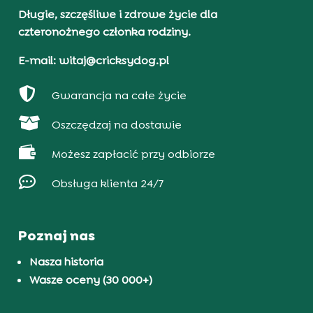
Długie, szczęśliwe i zdrowe życie dla
czteronożnego członka rodziny.
E-mail: witaj@cricksydog.pl

Gwarancja na całe życie

Oszczędzaj na dostawie

Możesz zapłacić przy odbiorze

Obsługa klienta 24/7
Poznaj nas
Nasza historia
Wasze oceny (30 000+)