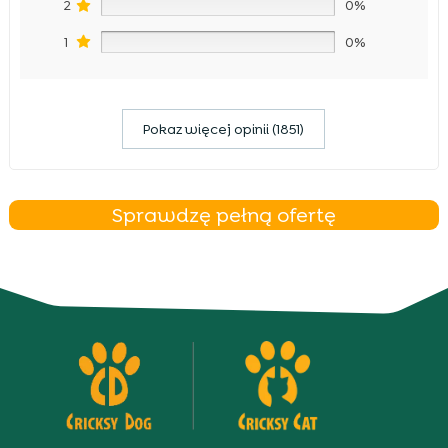
2
0%
1
0%
Pokaz więcej opinii (1851)
Sprawdzę pełną ofertę