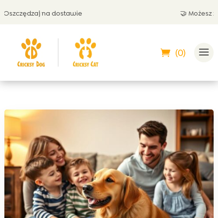
zczędzaj na dostawie
🤝 Możesz zapłac
(0)