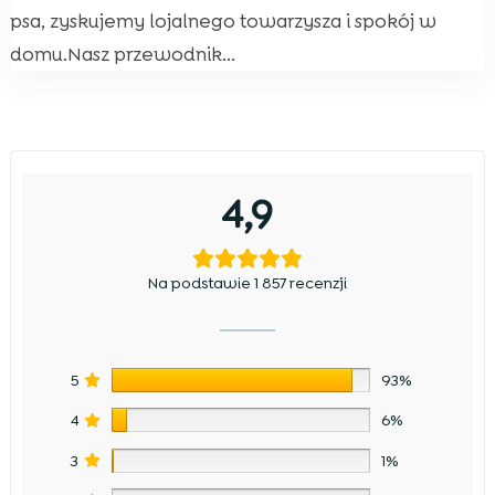
psa, zyskujemy lojalnego towarzysza i spokój w
domu.Nasz przewodnik...
4,9
Na podstawie 1 857 recenzji
5
93%
4
6%
3
1%