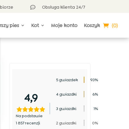
dbiorze
Obsługa klienta 24/7

(0)
rszy pies
Kot
Moje konto
Koszyk
5 gwiazdek
93%
4,9
4 gwiazdki
6%
3 gwiazdki
1%
Na podstawie
1 857 recenzji
2 gwiazdki
0%