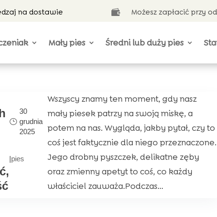
ędzaj na dostawie
Możesz zapłacić przy o

czeniak
Mały pies
Średni lub duży pies
Sta
Wszyscy znamy ten moment, gdy nasz
h
30
mały piesek patrzy na swoją miskę, a
grudnia
potem na nas. Wygląda, jakby pytał, czy to
2025
coś jest faktycznie dla niego przeznaczone.
Jego drobny pyszczek, delikatne zęby
|
pies
ć,
oraz zmienny apetyt to coś, co każdy
ść
właściciel zauważa.Podczas...