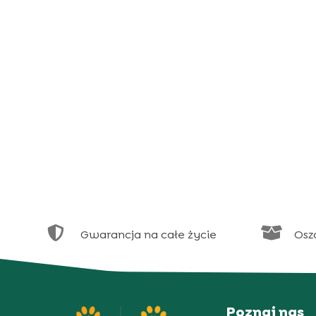


Gwarancja na całe życie
Osz
Poznaj nas