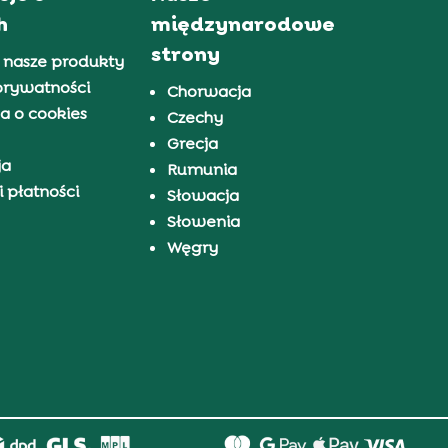
h
międzynarodowe
strony
 nasze produkty
prywatności
Chorwacja
a o cookies
Czechy
Grecja
ja
Rumunia
 płatności
Słowacja
Słowenia
Węgry