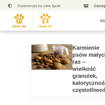
Gwarancja na całe życie
Oszcz


Sz
Karmienie
psów małyc
ras –
wielkość
granulek,
kalorycznoś
częstotliwo