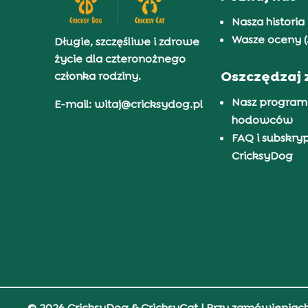
Nasza historia
Wasze oceny (
Długie, szczęśliwe i zdrowe
życie dla czteronożnego
Oszczędzaj 
członka rodziny.
Nasz program
E-mail: witaj@cricksydog.pl
hodowców
FAQ i subskry
CricksyDog
© 2026 CricksyDog & CricksyCat
| Przy zamówieniac