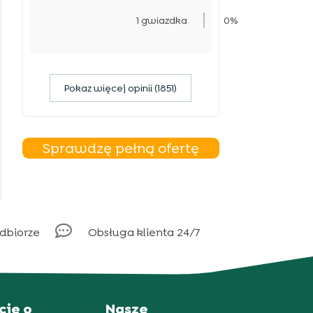
1 gwiazdka
0%
Pokaz więcej opinii (1851)
Sprawdzę pełną ofertę

odbiorze
Obsługa klienta 24/7
cje o
Nasze