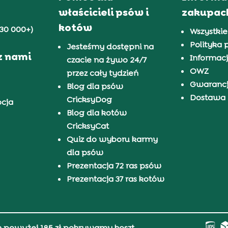
właścicieli psów i
zakupac
kotów
30 000+)
Wszystkie
Polityka 
Jesteśmy dostępni na
z nami
Informacj
czacie na żywo 24/7
OWZ
przez cały tydzień
Gwaranc
Blog dla psów
Dostawa i
CricksyDog
pcja
Blog dla kotów
CricksyCat
Quiz do wyboru karmy
dla psów
Prezentacja 72 ras psów
Prezentacja 37 ras kotów
h powyżej 185 zł pokrywamy koszt