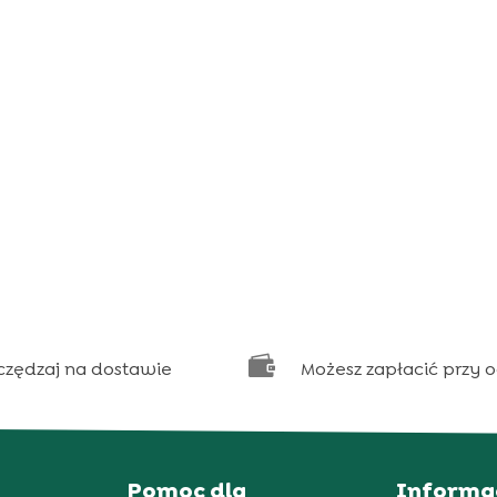

czędzaj na dostawie
Możesz zapłacić przy 
Pomoc dla
Informa