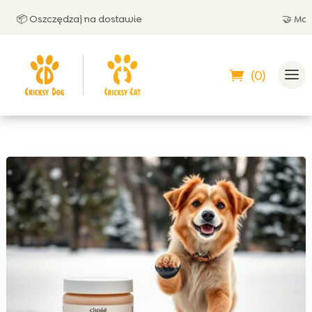
 Oszczędzaj na dostawie
🤝 Możesz za
(0)