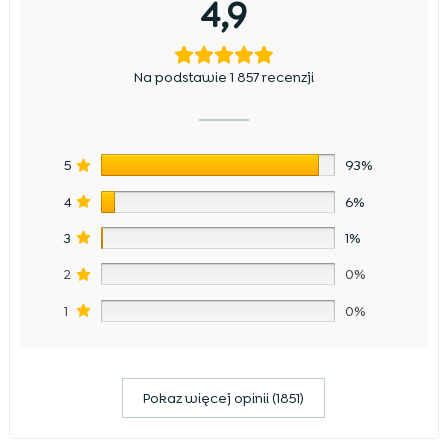
4,9
Na podstawie 1 857 recenzji
5
93%
4
6%
3
1%
2
0%
1
0%
Pokaz więcej opinii (1851)