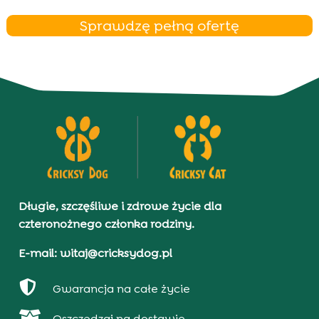
Sprawdzę pełną ofertę
Długie, szczęśliwe i zdrowe życie dla
czteronożnego członka rodziny.
E-mail: witaj@cricksydog.pl

Gwarancja na całe życie

Oszczędzaj na dostawie