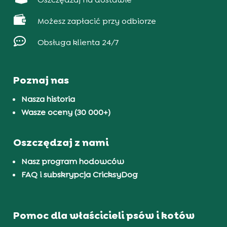

Możesz zapłacić przy odbiorze

Obsługa klienta 24/7
Poznaj nas
Nasza historia
Wasze oceny (30 000+)
Oszczędzaj z nami
Nasz program hodowców
FAQ i subskrypcja CricksyDog
Pomoc dla właścicieli psów i kotów