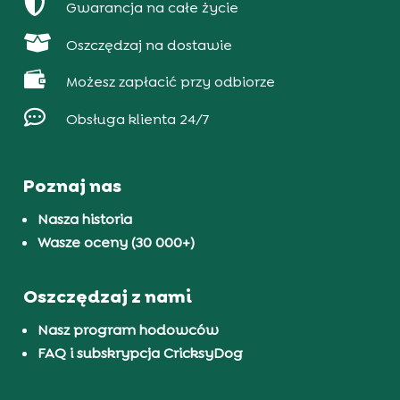

Gwarancja na całe życie

Oszczędzaj na dostawie

Możesz zapłacić przy odbiorze

Obsługa klienta 24/7
Poznaj nas
Nasza historia
Wasze oceny (30 000+)
Oszczędzaj z nami
Nasz program hodowców
FAQ i subskrypcja CricksyDog