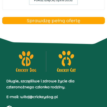
Pokaz więcej opinii (1851)
Sprawdzę pełną ofertę
Długie, szczęśliwe i zdrowe życie dla
czteronożnego członka rodziny.
E-mail: witaj@cricksydog.pl