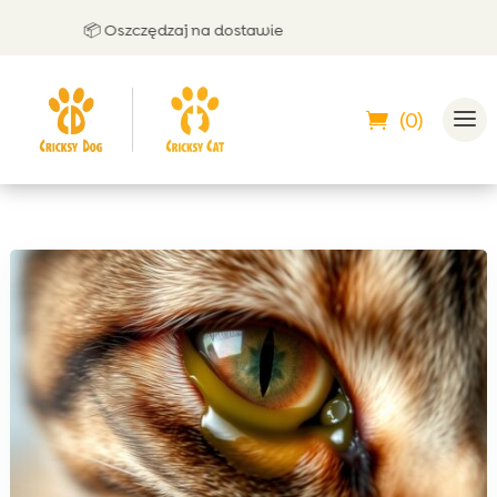
📦 Oszczędzaj na dostawie
🤝
(0)