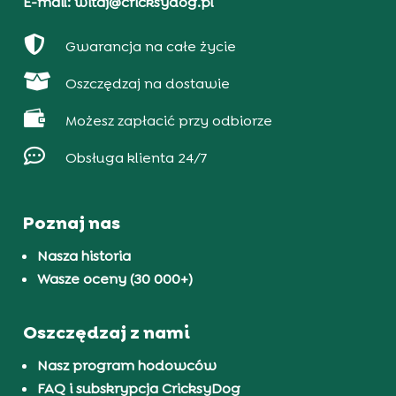
E-mail: witaj@cricksydog.pl

Gwarancja na całe życie

Oszczędzaj na dostawie

Możesz zapłacić przy odbiorze

Obsługa klienta 24/7
Poznaj nas
Nasza historia
Wasze oceny (30 000+)
Oszczędzaj z nami
Nasz program hodowców
FAQ i subskrypcja CricksyDog