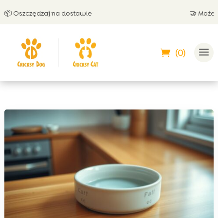
 Oszczędzaj na dostawie
🤝 Możesz za
(0)