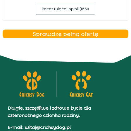
Pokaz więcej opinii (1851)
Sprawdzę pełną ofertę
Długie, szczęśliwe i zdrowe życie dla
czteronożnego członka rodziny.
E-mail: witaj@cricksydog.pl