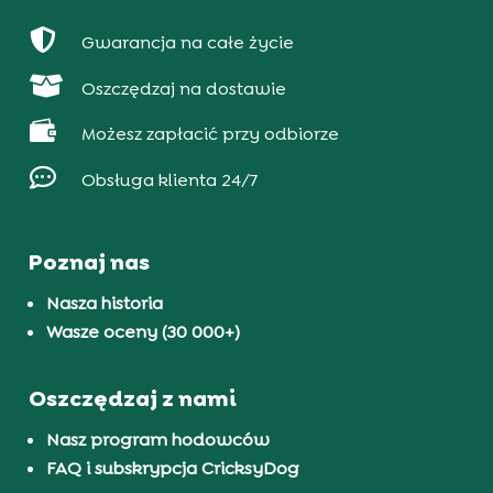

Gwarancja na całe życie

Oszczędzaj na dostawie

Możesz zapłacić przy odbiorze

Obsługa klienta 24/7
Poznaj nas
Nasza historia
Wasze oceny (30 000+)
Oszczędzaj z nami
Nasz program hodowców
FAQ i subskrypcja CricksyDog