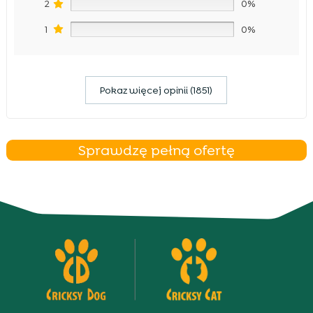
2
0%
1
0%
Pokaz więcej opinii (1851)
Sprawdzę pełną ofertę