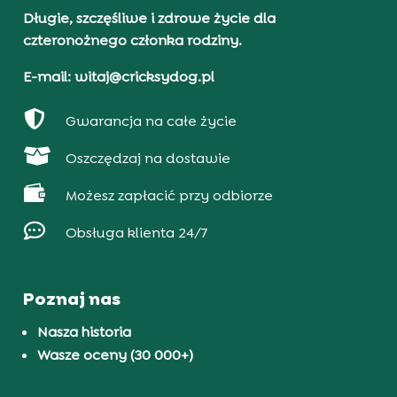
Długie, szczęśliwe i zdrowe życie dla
czteronożnego członka rodziny.
E-mail: witaj@cricksydog.pl

Gwarancja na całe życie

Oszczędzaj na dostawie

Możesz zapłacić przy odbiorze

Obsługa klienta 24/7
Poznaj nas
Nasza historia
Wasze oceny (30 000+)