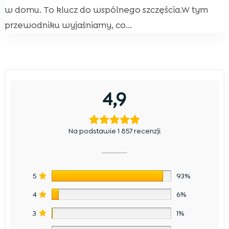
w domu. To klucz do wspólnego szczęścia.W tym
przewodniku wyjaśniamy, co...
4,9
Na podstawie 1 857 recenzji
5
93%
4
6%
3
1%