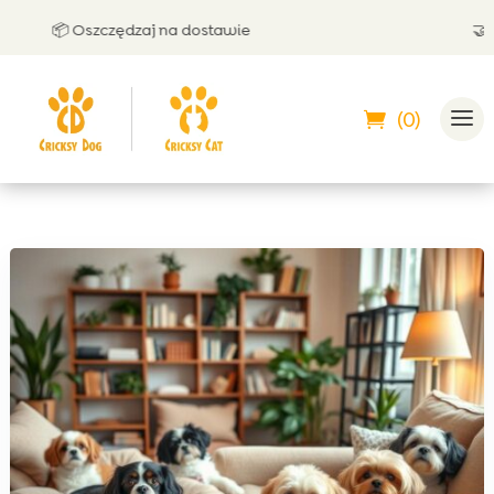
📦 Oszczędzaj na dostawie
🤝 Może
(0)