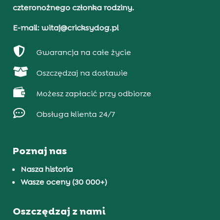
czteronożnego członka rodziny.
E-mail: witaj@cricksydog.pl

Gwarancja na całe życie

Oszczędzaj na dostawie

Możesz zapłacić przy odbiorze

Obsługa klienta 24/7
Poznaj nas
Nasza historia
Wasze oceny (30 000+)
Oszczędzaj z nami