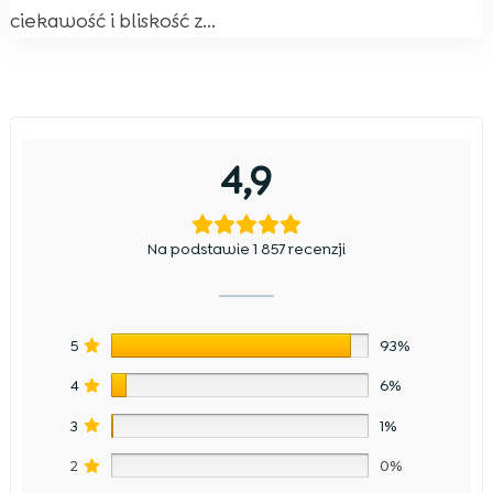
ciekawość i bliskość z...
4,9
Na podstawie 1 857 recenzji
5
93%
4
6%
3
1%
2
0%