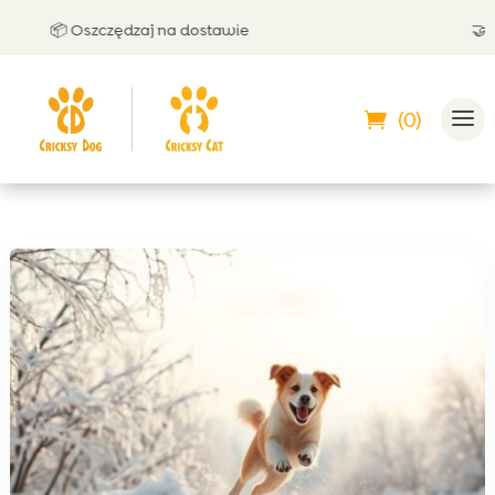
📦 Oszczędzaj na dostawie
🤝 Może
(0)