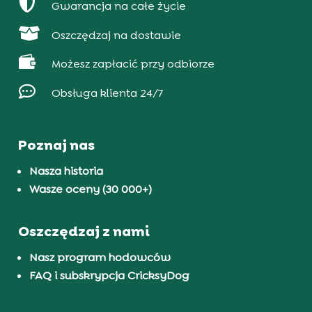

Gwarancja na całe życie

Oszczędzaj na dostawie

Możesz zapłacić przy odbiorze

Obsługa klienta 24/7
Poznaj nas
Nasza historia
Wasze oceny (30 000+)
Oszczędzaj z nami
Nasz program hodowców
FAQ i subskrypcja CricksyDog