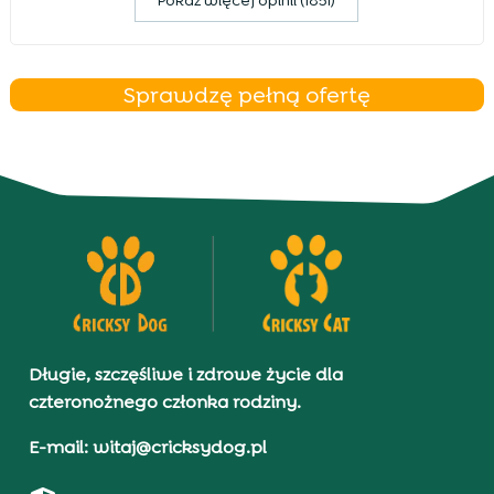
Pokaz więcej opinii (1851)
Sprawdzę pełną ofertę
Długie, szczęśliwe i zdrowe życie dla
czteronożnego członka rodziny.
E-mail: witaj@cricksydog.pl