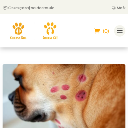
 Oszczędzaj na dostawie
🤝 Możesz za
(0)