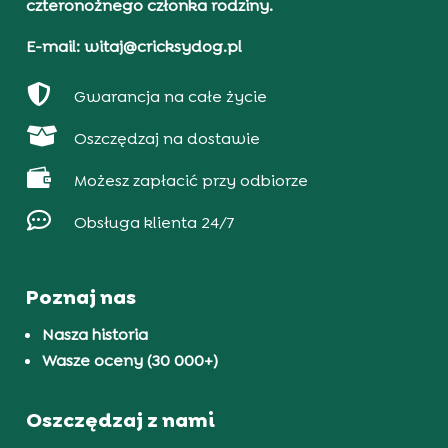
czteronożnego członka rodziny.
E-mail: witaj@cricksydog.pl

Gwarancja na całe życie

Oszczędzaj na dostawie

Możesz zapłacić przy odbiorze

Obsługa klienta 24/7
Poznaj nas
Nasza historia
Wasze oceny (30 000+)
Oszczędzaj z nami