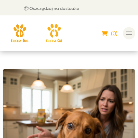
📦 Oszczędzaj na dostawie
🤝 
(0)