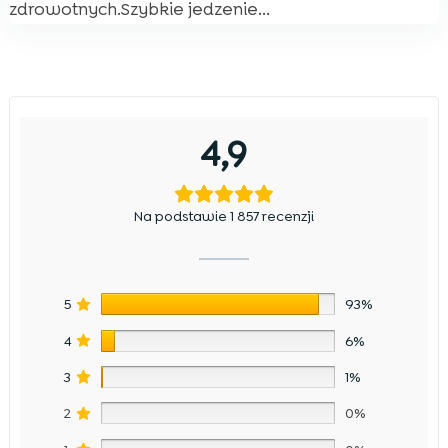
zdrowotnych.Szybkie jedzenie...
4,9
Na podstawie 1 857 recenzji
5
93%
4
6%
3
1%
2
0%