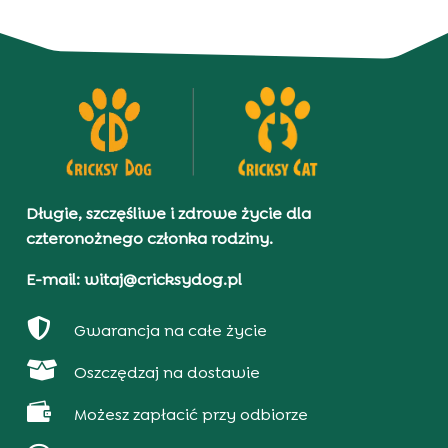
Długie, szczęśliwe i zdrowe życie dla
czteronożnego członka rodziny.
E-mail: witaj@cricksydog.pl

Gwarancja na całe życie

Oszczędzaj na dostawie

Możesz zapłacić przy odbiorze