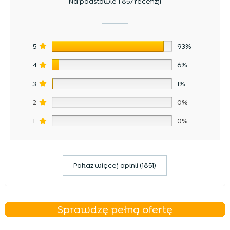
Na podstawie 1 857 recenzji
5
93%
4
6%
3
1%
2
0%
1
0%
Pokaz więcej opinii (1851)
Sprawdzę pełną ofertę