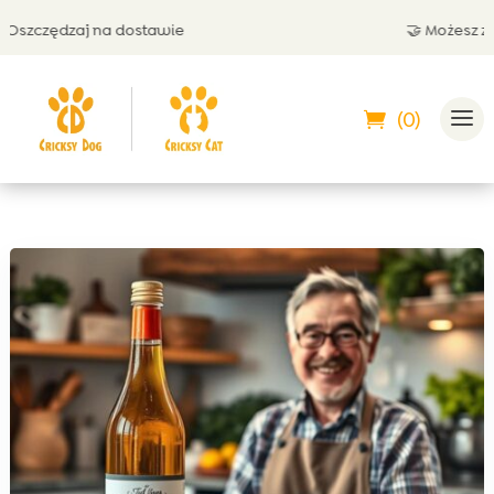
zędzaj na dostawie
🤝 Możesz zapłacić
(0)