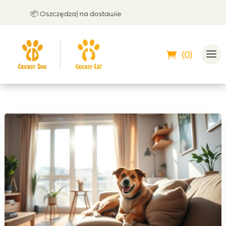
📦 Oszczędzaj na dostawie
🤝 Mo
(0)