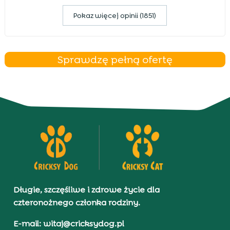
Pokaz więcej opinii (1851)
Sprawdzę pełną ofertę
Długie, szczęśliwe i zdrowe życie dla
czteronożnego członka rodziny.
E-mail: witaj@cricksydog.pl