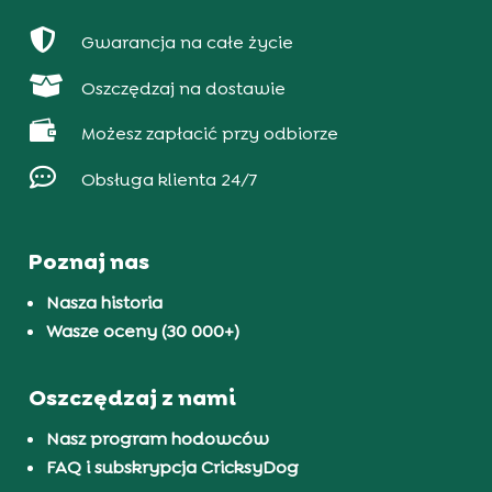

Gwarancja na całe życie

Oszczędzaj na dostawie

Możesz zapłacić przy odbiorze

Obsługa klienta 24/7
Poznaj nas
Nasza historia
Wasze oceny (30 000+)
Oszczędzaj z nami
Nasz program hodowców
FAQ i subskrypcja CricksyDog