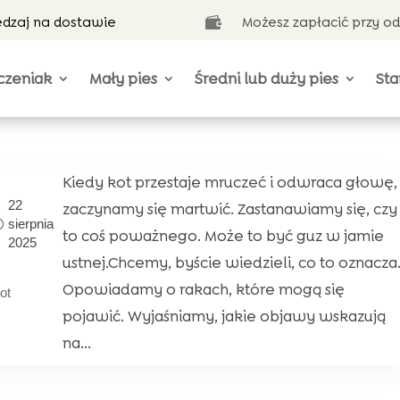
ędzaj na dostawie
Możesz zapłacić przy o

czeniak
Mały pies
Średni lub duży pies
Sta
Kiedy kot przestaje mruczeć i odwraca głowę,
22
zaczynamy się martwić. Zastanawiamy się, czy
sierpnia
to coś poważnego. Może to być guz w jamie
2025
ustnej.Chcemy, byście wiedzieli, co to oznacza
Opowiadamy o rakach, które mogą się
ot
pojawić. Wyjaśniamy, jakie objawy wskazują
na...