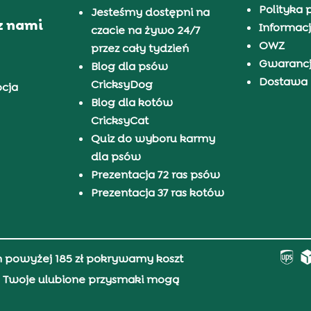
Polityka 
Jesteśmy dostępni na
z nami
Informacj
czacie na żywo 24/7
OWZ
przez cały tydzień
Gwaranc
Blog dla psów
Dostawa i
CricksyDog
pcja
Blog dla kotów
CricksyCat
Quiz do wyboru karmy
dla psów
Prezentacja 72 ras psów
Prezentacja 37 ras kotów
h powyżej 185 zł pokrywamy koszt
0, Twoje ulubione przysmaki mogą