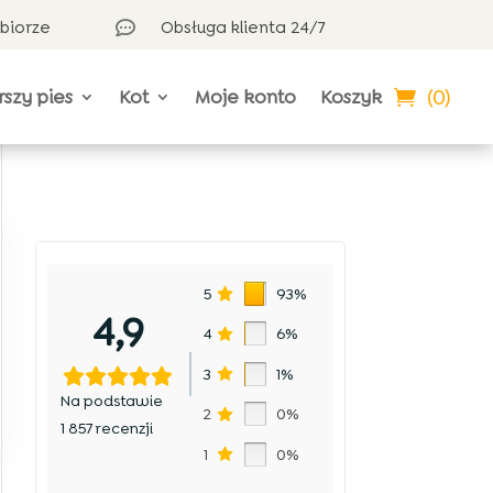
dbiorze
Obsługa klienta 24/7

(0)
rszy pies
Kot
Moje konto
Koszyk
5
93%
4,9
.
4
6%
3
1%
Na podstawie
2
0%
1 857 recenzji
1
0%