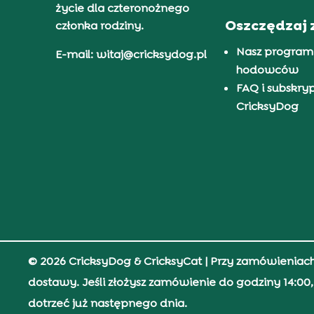
życie dla czteronożnego
Oszczędzaj 
członka rodziny.
Nasz program
E-mail: witaj@cricksydog.pl
hodowców
FAQ i subskry
CricksyDog
© 2026 CricksyDog & CricksyCat
| Przy zamówieniac
dostawy. Jeśli złożysz zamówienie do godziny 14:0
dotrzeć już następnego dnia.