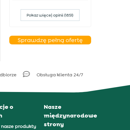
Pokaz więcej opinii (1851)
Sprawdzę pełną ofertę

odbiorze
Obsługa klienta 24/7
cje o
Nasze
h
międzynarodowe
strony
 nasze produkty