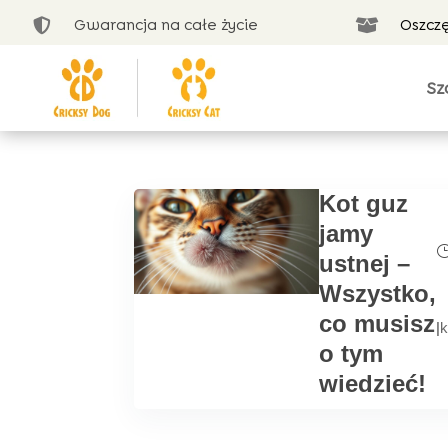
Gwarancja na całe życie
Oszcz


Sz
Kot guz
jamy
ustnej –
Wszystko,
co musisz
|
k
o tym
wiedzieć!