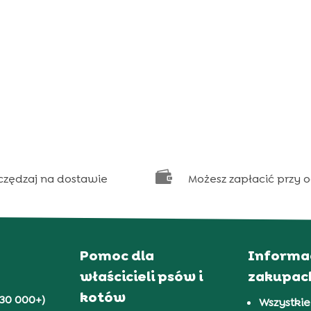

czędzaj na dostawie
Możesz zapłacić przy 
Pomoc dla
Informa
właścicieli psów i
zakupac
kotów
30 000+)
Wszystkie