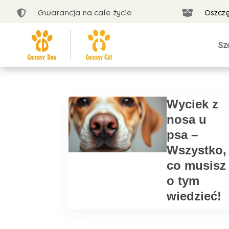
Gwarancja na całe życie
Oszcz


Sz
Wyciek z
nosa u
psa –
Wszystko,
co musisz
o tym
wiedzieć!