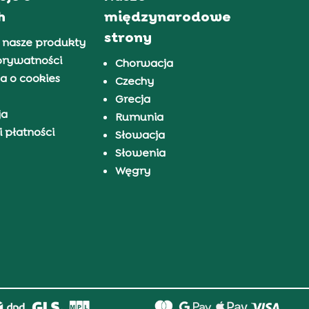
h
międzynarodowe
strony
 nasze produkty
prywatności
Chorwacja
a o cookies
Czechy
Grecja
ja
Rumunia
 płatności
Słowacja
Słowenia
Węgry