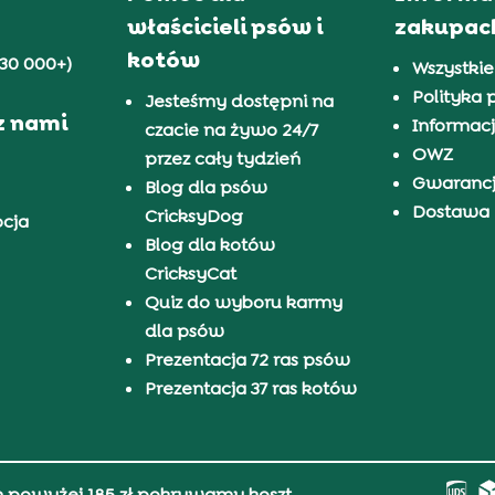
właścicieli psów i
zakupac
kotów
30 000+)
Wszystkie
Polityka 
Jesteśmy dostępni na
z nami
Informacj
czacie na żywo 24/7
OWZ
przez cały tydzień
Gwaranc
Blog dla psów
Dostawa i
CricksyDog
pcja
Blog dla kotów
CricksyCat
Quiz do wyboru karmy
dla psów
Prezentacja 72 ras psów
Prezentacja 37 ras kotów
h powyżej 185 zł pokrywamy koszt