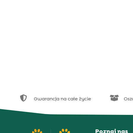


Gwarancja na całe życie
Osz
Poznaj nas