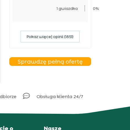
1 gwiazdka
0%
Pokaz więcej opinii (1851)
Sprawdzę pełną ofertę

odbiorze
Obsługa klienta 24/7
cje o
Nasze