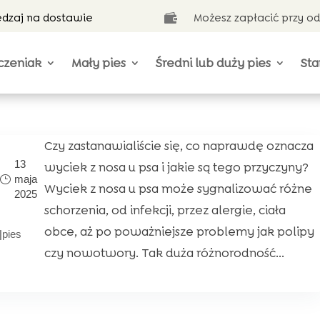
ędzaj na dostawie
Możesz zapłacić przy o

czeniak
Mały pies
Średni lub duży pies
Sta
Czy zastanawialiście się, co naprawdę oznacza
13
wyciek z nosa u psa i jakie są tego przyczyny?
maja
Wyciek z nosa u psa może sygnalizować różne
2025
schorzenia, od infekcji, przez alergie, ciała
obce, aż po poważniejsze problemy jak polipy
|
pies
czy nowotwory. Tak duża różnorodność...