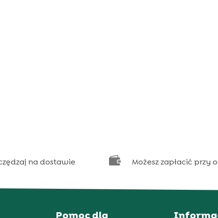

czędzaj na dostawie
Możesz zapłacić przy 
Pomoc dla
Informa