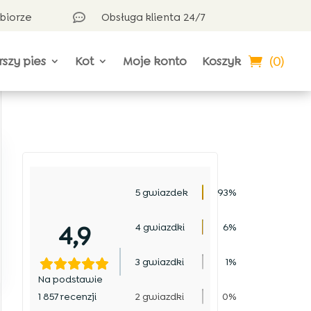
dbiorze
Obsługa klienta 24/7

(0)
rszy pies
Kot
Moje konto
Koszyk
5 gwiazdek
93%
4,9
4 gwiazdki
6%
3 gwiazdki
1%
Na podstawie
1 857 recenzji
2 gwiazdki
0%