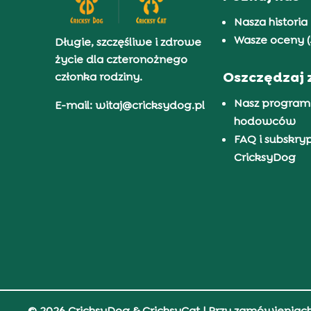
Nasza historia
Wasze oceny (
Długie, szczęśliwe i zdrowe
życie dla czteronożnego
Oszczędzaj 
członka rodziny.
Nasz program
E-mail: witaj@cricksydog.pl
hodowców
FAQ i subskry
CricksyDog
© 2026 CricksyDog & CricksyCat
| Przy zamówieniac