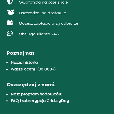

Gwarancja na całe życie

Oszczędzaj na dostawie

Możesz zapłacić przy odbiorze

Obsługa klienta 24/7
Poznaj nas
Nasza historia
Wasze oceny (30 000+)
Oszczędzaj z nami
Nasz program hodowców
FAQ i subskrypcja CricksyDog