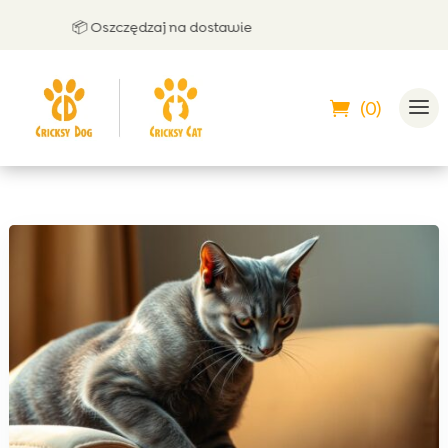
📦 Oszczędzaj na dostawie
🤝 
(0)