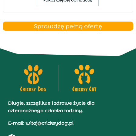
Pokaz więcej opinii (1851)
Sprawdzę pełną ofertę
Długie, szczęśliwe i zdrowe życie dla
czteronożnego członka rodziny.
E-mail: witaj@cricksydog.pl