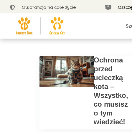
Gwarancja na całe życie
Oszcz


Sz
Ochrona
przed
ucieczką
kota –
Wszystko,
co musisz
o tym
wiedzieć!