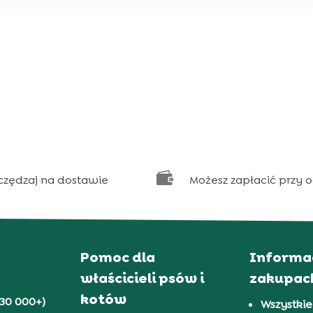

czędzaj na dostawie
Możesz zapłacić przy 
Pomoc dla
Informa
właścicieli psów i
zakupac
kotów
30 000+)
Wszystkie