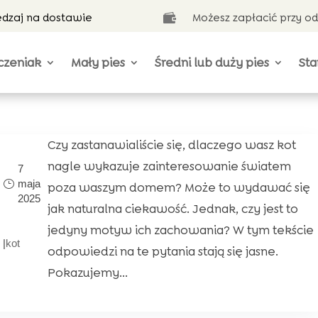
ędzaj na dostawie
Możesz zapłacić przy o

czeniak
Mały pies
Średni lub duży pies
Sta
Czy zastanawialiście się, dlaczego wasz kot
nagle wykazuje zainteresowanie światem
7
maja
poza waszym domem? Może to wydawać się
2025
jak naturalna ciekawość. Jednak, czy jest to
jedyny motyw ich zachowania? W tym tekście
|
kot
odpowiedzi na te pytania stają się jasne.
Pokazujemy...