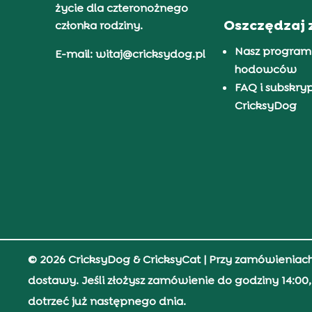
życie dla czteronożnego
Oszczędzaj 
członka rodziny.
Nasz program
E-mail: witaj@cricksydog.pl
hodowców
FAQ i subskry
CricksyDog
© 2026 CricksyDog & CricksyCat
| Przy zamówieniac
dostawy. Jeśli złożysz zamówienie do godziny 14:0
dotrzeć już następnego dnia.