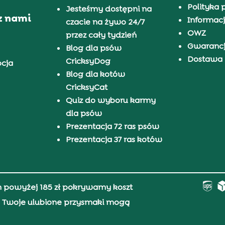
Polityka 
Jesteśmy dostępni na
z nami
Informacj
czacie na żywo 24/7
OWZ
przez cały tydzień
Gwaranc
Blog dla psów
Dostawa i
CricksyDog
pcja
Blog dla kotów
CricksyCat
Quiz do wyboru karmy
dla psów
Prezentacja 72 ras psów
Prezentacja 37 ras kotów
h powyżej 185 zł pokrywamy koszt
0, Twoje ulubione przysmaki mogą