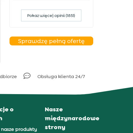
Pokaz więcej opinii (1851)
Sprawdzę pełną ofertę

odbiorze
Obsługa klienta 24/7
cje o
Nasze
h
międzynarodowe
strony
 nasze produkty