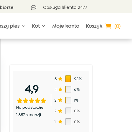
dbiorze
Obsługa klienta 24/7

(0)
rszy pies
Kot
Moje konto
Koszyk
5
93%
4,9
4
6%
3
1%
Na podstawie
2
0%
1 857 recenzji
1
0%