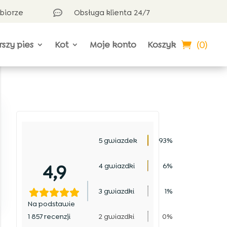
dbiorze
Obsługa klienta 24/7

(0)
rszy pies
Kot
Moje konto
Koszyk
5 gwiazdek
93%
4,9
4 gwiazdki
6%
3 gwiazdki
1%
Na podstawie
1 857 recenzji
2 gwiazdki
0%