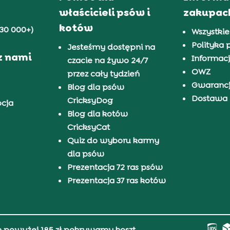
właścicieli psów i
zakupac
kotów
30 000+)
Wszystkie
Polityka 
Jesteśmy dostępni na
z nami
Informacj
czacie na żywo 24/7
OWZ
przez cały tydzień
Gwaranc
Blog dla psów
Dostawa i
CricksyDog
pcja
Blog dla kotów
CricksyCat
Quiz do wyboru karmy
dla psów
Prezentacja 72 ras psów
Prezentacja 37 ras kotów
h powyżej 185 zł pokrywamy koszt