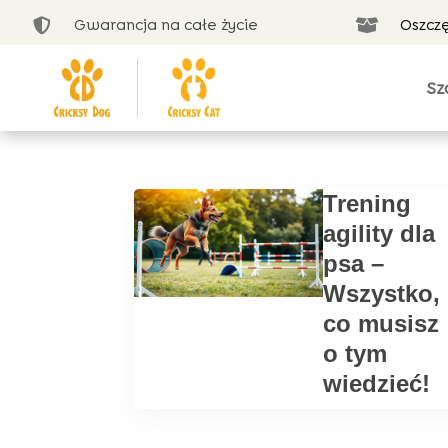
Gwarancja na całe życie
Oszcz


Sz
Trening
agility dla
psa –
Wszystko,
co musisz
o tym
wiedzieć!