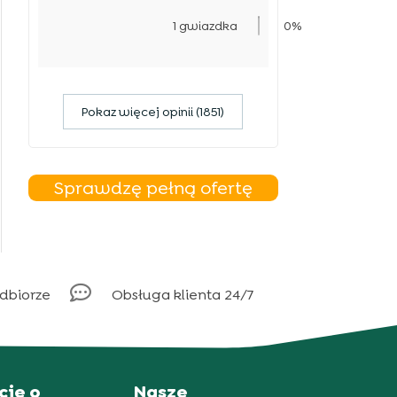
1 gwiazdka
0%
Pokaz więcej opinii (1851)
Sprawdzę pełną ofertę

odbiorze
Obsługa klienta 24/7
cje o
Nasze