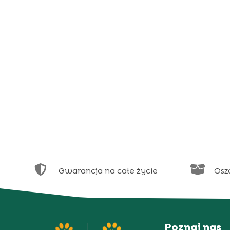


Gwarancja na całe życie
Osz
Poznaj nas