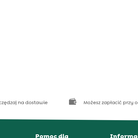

czędzaj na dostawie
Możesz zapłacić przy 
Pomoc dla
Informa