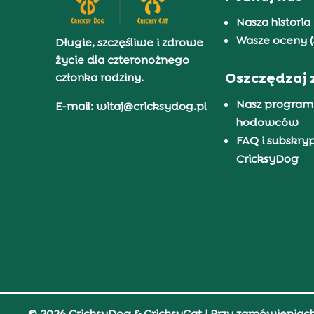
Nasza historia
Wasze oceny (
Długie, szczęśliwe i zdrowe
życie dla czteronożnego
Oszczędzaj 
członka rodziny.
Nasz program
E-mail: witaj@cricksydog.pl
hodowców
FAQ i subskry
CricksyDog
© 2026 CricksyDog & CricksyCat
| Przy zamówieniac