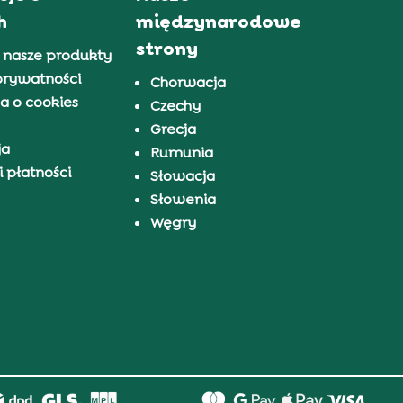
h
międzynarodowe
strony
 nasze produkty
prywatności
Chorwacja
a o cookies
Czechy
Grecja
ja
Rumunia
 płatności
Słowacja
Słowenia
Węgry