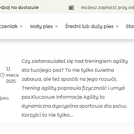
ędzaj na dostawie
Możesz zapłacić przy o

czeniak
Mały pies
Średni lub duży pies
Sta
Czy zastanawiałeś się nad treningiem agility
11
dla twojego psa? To nie tylko świetna
marca
zabawa, ale też sposób na jego rozwój.
2025
Trening agility poprawia fizyczność i umysł
psa.Kluczowe informacje Agility to
|
pies
dynamiczna dyscyplina sportowa dla psów.
Korzyści to nie tylko...