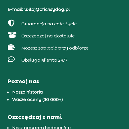
E-mail: witaj@cricksydog.pl

Gwarancja na całe życie

Oszczędzaj na dostawie

Możesz zapłacić przy odbiorze

Obsługa klienta 24/7
Poznaj nas
Nasza historia
Wasze oceny (30 000+)
Oszczędzaj z nami
Nasz program hodowców