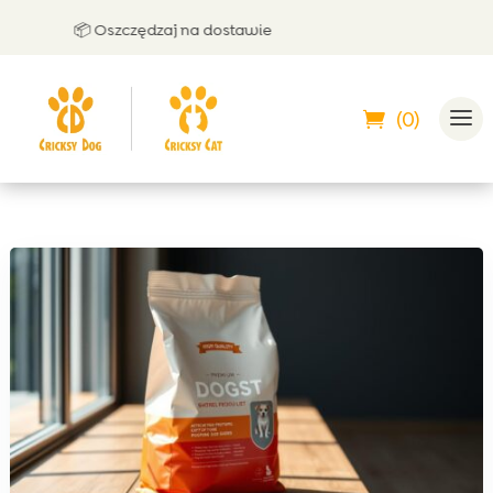
📦 Oszczędzaj na dostawie
🤝 
(0)