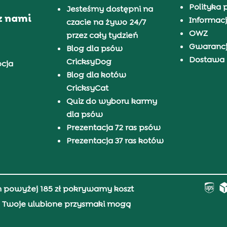
Polityka 
Jesteśmy dostępni na
z nami
Informacj
czacie na żywo 24/7
OWZ
przez cały tydzień
Gwaranc
Blog dla psów
Dostawa i
CricksyDog
pcja
Blog dla kotów
CricksyCat
Quiz do wyboru karmy
dla psów
Prezentacja 72 ras psów
Prezentacja 37 ras kotów
h powyżej 185 zł pokrywamy koszt
0, Twoje ulubione przysmaki mogą