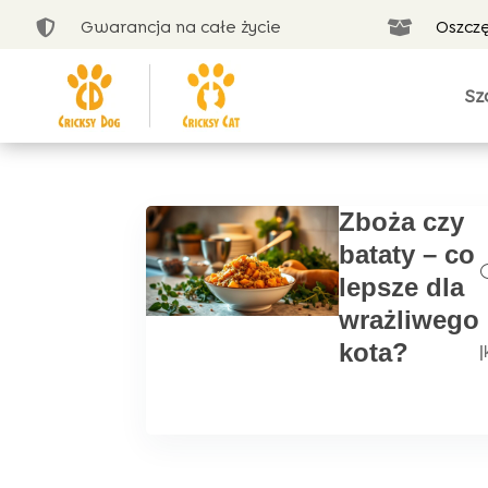
Gwarancja na całe życie
Oszcz


Sz
Zboża czy
bataty – co
lepsze dla
wrażliwego
kota?
|