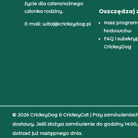
życie dla czteronożnego
Oszczędzaj 
członka rodziny.
Nasz program
E-mail: witaj@cricksydog.pl
hodowców
FAQ i subskry
CricksyDog
© 2026 CricksyDog & CricksyCat
| Przy zamówieniac
dostawy. Jeśli złożysz zamówienie do godziny 14:0
dotrzeć już następnego dnia.