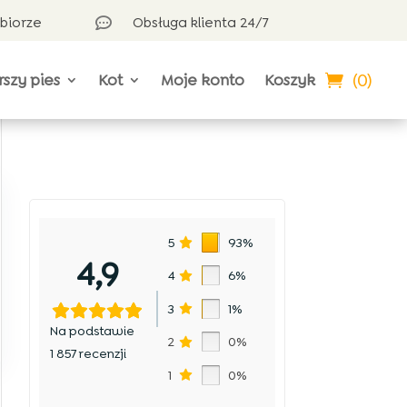
dbiorze
Obsługa klienta 24/7

(0)
rszy pies
Kot
Moje konto
Koszyk
5
93%
4,9
4
6%
3
1%
Na podstawie
2
0%
1 857 recenzji
1
0%