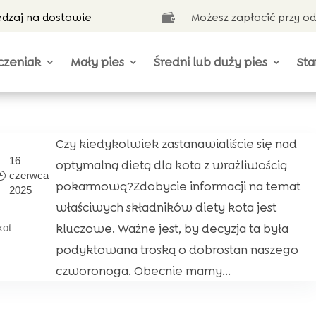
ędzaj na dostawie
Możesz zapłacić przy o

czeniak
Mały pies
Średni lub duży pies
Sta
Czy kiedykolwiek zastanawialiście się nad
16
optymalną dietą dla kota z wrażliwością
czerwca
pokarmową?Zdobycie informacji na temat
2025
właściwych składników diety kota jest
kluczowe. Ważne jest, by decyzja ta była
kot
podyktowana troską o dobrostan naszego
czworonoga. Obecnie mamy...