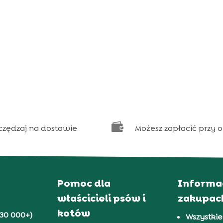

czędzaj na dostawie
Możesz zapłacić przy 
Pomoc dla
Informa
właścicieli psów i
zakupac
kotów
30 000+)
Wszystkie