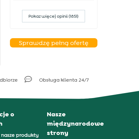
Pokaz więcej opinii (1851)
Sprawdzę pełną ofertę

odbiorze
Obsługa klienta 24/7
cje o
Nasze
h
międzynarodowe
strony
 nasze produkty