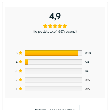
4,9
Na podstawie 1 857 recenzji
5
93%
4
6%
3
1%
2
0%
1
0%