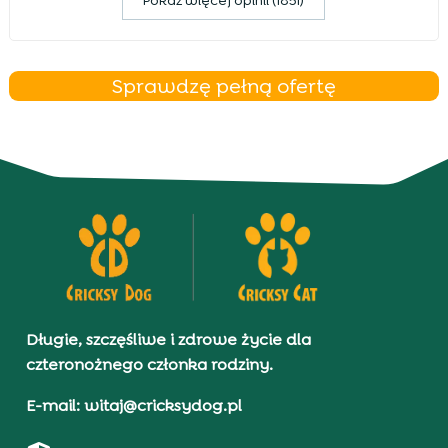
Pokaz więcej opinii (1851)
Sprawdzę pełną ofertę
Długie, szczęśliwe i zdrowe życie dla
czteronożnego członka rodziny.
E-mail: witaj@cricksydog.pl