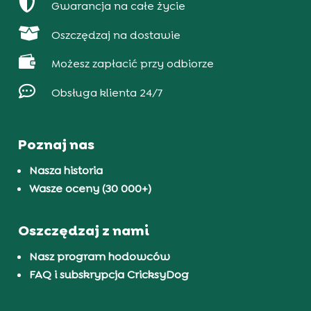

Gwarancja na całe życie

Oszczędzaj na dostawie

Możesz zapłacić przy odbiorze

Obsługa klienta 24/7
Poznaj nas
Nasza historia
Wasze oceny (30 000+)
Oszczędzaj z nami
Nasz program hodowców
FAQ i subskrypcja CricksyDog