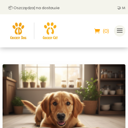
📦 Oszczędzaj na dostawie
🤝 Możesz
(0)