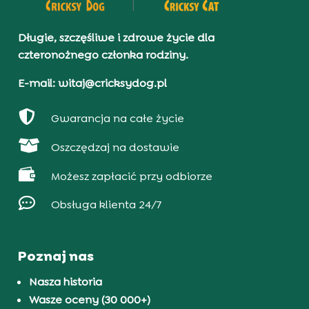
Długie, szczęśliwe i zdrowe życie dla
czteronożnego członka rodziny.
E-mail: witaj@cricksydog.pl

Gwarancja na całe życie

Oszczędzaj na dostawie

Możesz zapłacić przy odbiorze

Obsługa klienta 24/7
Poznaj nas
Nasza historia
Wasze oceny (30 000+)