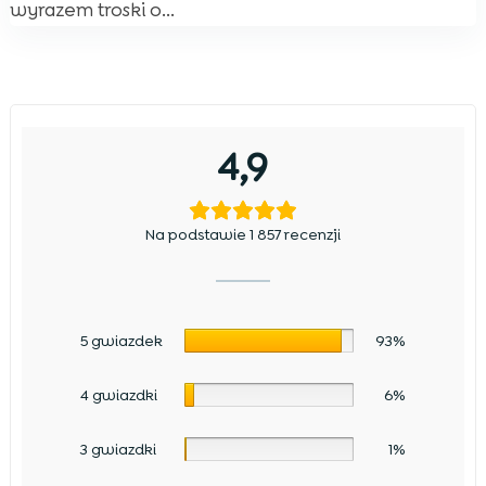
wyrazem troski o...
4,9
Na podstawie 1 857 recenzji
5 gwiazdek
93%
4 gwiazdki
6%
3 gwiazdki
1%