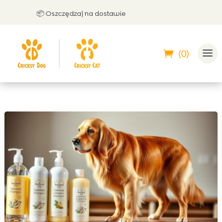
📦 Oszczędzaj na dostawie
🤝 
(0)