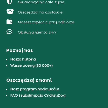

Gwarancja na całe życie

Oszczędzaj na dostawie

Możesz zapłacić przy odbiorze

Obsługa klienta 24/7
Poznaj nas
Nasza historia
Wasze oceny (30 000+)
Oszczędzaj z nami
Nasz program hodowców
FAQ i subskrypcja CricksyDog