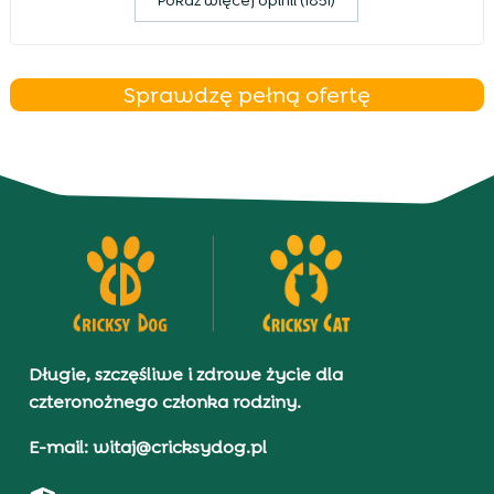
Pokaz więcej opinii (1851)
Sprawdzę pełną ofertę
Długie, szczęśliwe i zdrowe życie dla
czteronożnego członka rodziny.
E-mail: witaj@cricksydog.pl