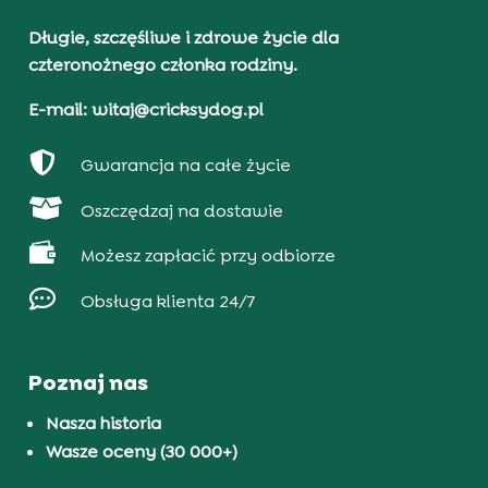
Długie, szczęśliwe i zdrowe życie dla
czteronożnego członka rodziny.
E-mail: witaj@cricksydog.pl

Gwarancja na całe życie

Oszczędzaj na dostawie

Możesz zapłacić przy odbiorze

Obsługa klienta 24/7
Poznaj nas
Nasza historia
Wasze oceny (30 000+)