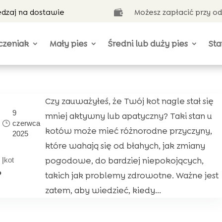
ędzaj na dostawie
Możesz zapłacić przy o

czeniak
Mały pies
Średni lub duży pies
Sta
Czy zauważyłeś, że Twój kot nagle stał się
9
mniej aktywny lub apatyczny? Taki stan u
czerwca
kotów może mieć różnorodne przyczyny,
2025
które wahają się od błahych, jak zmiany
pogodowe, do bardziej niepokojących,
|
kot
?
takich jak problemy zdrowotne. Ważne jest
zatem, aby wiedzieć, kiedy...