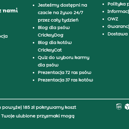
Polityka 
Jesteśmy dostępni na
z nami
Informacj
czacie na żywo 24/7
OWZ
przez cały tydzień
Gwaranc
Blog dla psów
Dostawa i
CricksyDog
pcja
Blog dla kotów
CricksyCat
Quiz do wyboru karmy
dla psów
Prezentacja 72 ras psów
Prezentacja 37 ras kotów
h powyżej 185 zł pokrywamy koszt
0, Twoje ulubione przysmaki mogą