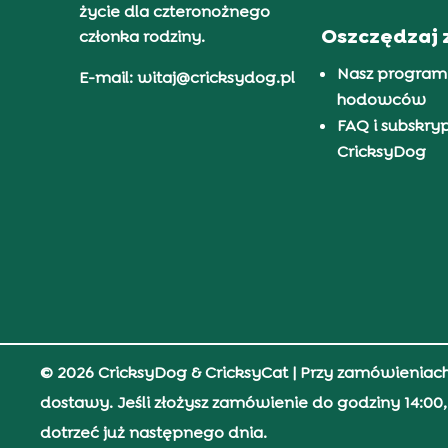
życie dla czteronożnego
Oszczędzaj 
członka rodziny.
Nasz program
E-mail: witaj@cricksydog.pl
hodowców
FAQ i subskry
CricksyDog
© 2026 CricksyDog & CricksyCat
| Przy zamówieniac
dostawy. Jeśli złożysz zamówienie do godziny 14:0
dotrzeć już następnego dnia.