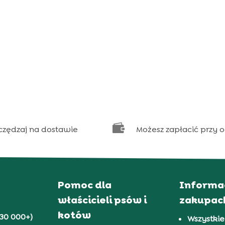

czędzaj na dostawie
Możesz zapłacić przy 
Pomoc dla
Informa
właścicieli psów i
zakupac
kotów
30 000+)
Wszystkie