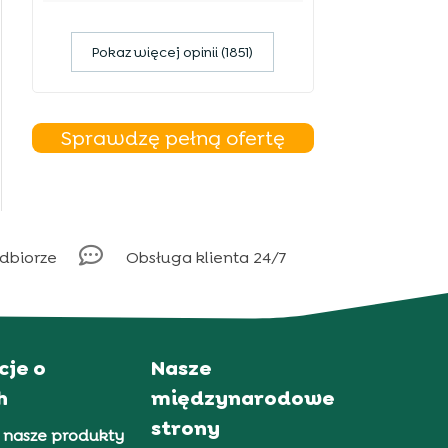
Pokaz więcej opinii (1851)
Sprawdzę pełną ofertę

odbiorze
Obsługa klienta 24/7
cje o
Nasze
h
międzynarodowe
strony
 nasze produkty