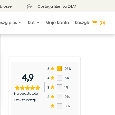
dbiorze
Obsługa klienta 24/7

(0)
rszy pies
Kot
Moje konto
Koszyk
5
93%
4,9
4
6%
3
1%
Na podstawie
2
0%
1 857 recenzji
1
0%