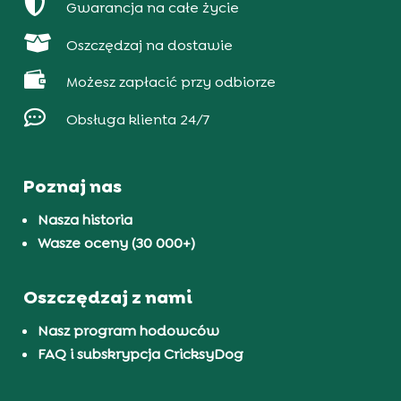

Gwarancja na całe życie

Oszczędzaj na dostawie

Możesz zapłacić przy odbiorze

Obsługa klienta 24/7
Poznaj nas
Nasza historia
Wasze oceny (30 000+)
Oszczędzaj z nami
Nasz program hodowców
FAQ i subskrypcja CricksyDog