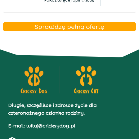
Pokaz więcej opinii (1851)
Sprawdzę pełną ofertę
Długie, szczęśliwe i zdrowe życie dla
czteronożnego członka rodziny.
E-mail: witaj@cricksydog.pl