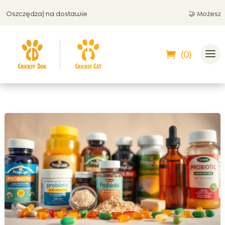
szczędzaj na dostawie
🤝 Możesz zapł
(0)