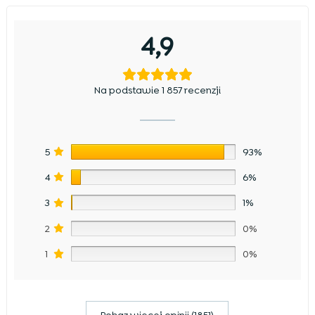
4,9
Na podstawie 1 857 recenzji
5
93%
4
6%
3
1%
2
0%
1
0%