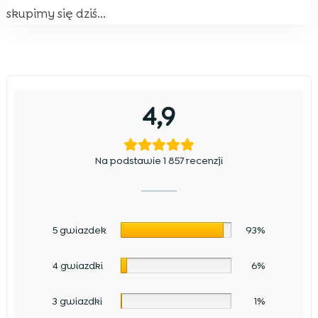
skupimy się dziś...
4,9
Na podstawie 1 857 recenzji
5 gwiazdek
93%
4 gwiazdki
6%
3 gwiazdki
1%