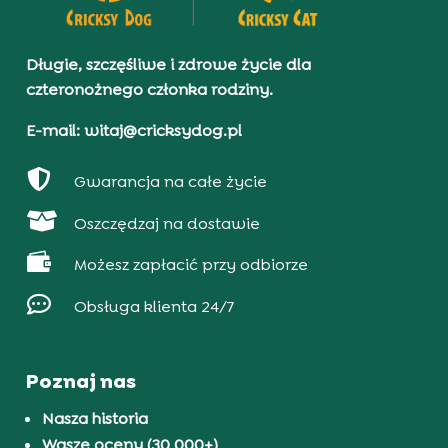
Długie, szczęśliwe i zdrowe życie dla
czteronożnego członka rodziny.
E-mail: witaj@cricksydog.pl

Gwarancja na całe życie

Oszczędzaj na dostawie

Możesz zapłacić przy odbiorze

Obsługa klienta 24/7
Poznaj nas
Nasza historia
Wasze oceny (30 000+)