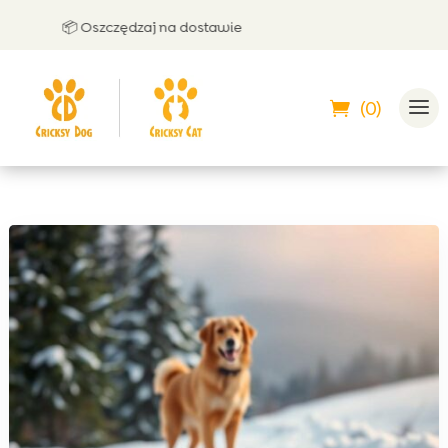
📦 Oszczędzaj na dostawie
🤝 Mo
(0)