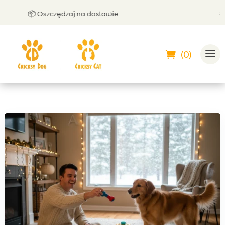
📦 Oszczędzaj na dostawie
🤝 Może
(0)