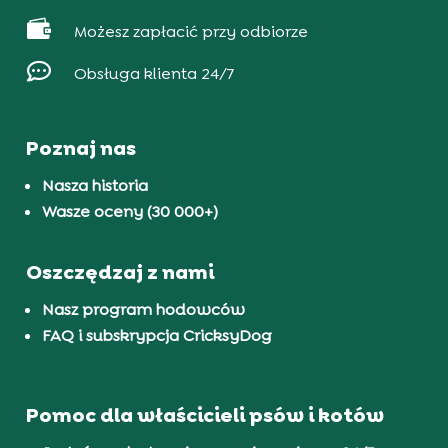

Możesz zapłacić przy odbiorze

Obsługa klienta 24/7
Poznaj nas
Nasza historia
Wasze oceny (30 000+)
Oszczędzaj z nami
Nasz program hodowców
FAQ i subskrypcja CricksyDog
Pomoc dla właścicieli psów i kotów