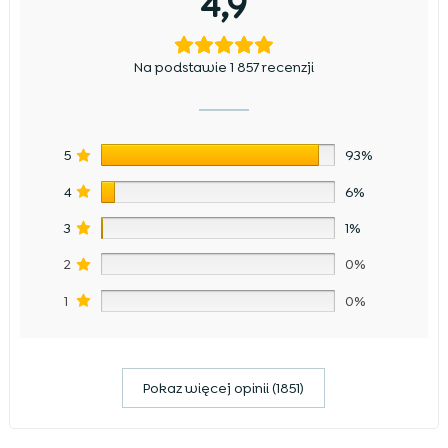
4,9
Na podstawie 1 857 recenzji
5
93%
4
6%
3
1%
2
0%
1
0%
Pokaz więcej opinii (1851)