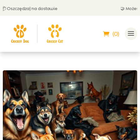
szczędzaj na dostawie
🤝 Możesz zapł
(0)