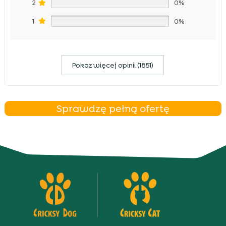
2
0%
1
0%
Pokaz więcej opinii (1851)
Sprawdzę pełną ofertę