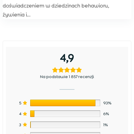
doświadczeniem w dziedzinach behawioru,
żywienia i...
4,9
Na podstawie 1 857 recenzji
5
93%
4
6%
3
1%