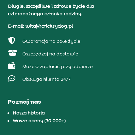
Długie, szczęśliwe i zdrowe życie dla
czteronożnego członka rodziny.
E-mail: witaj@cricksydog.pl

Gwarancja na całe życie

Oszczędzaj na dostawie

Możesz zapłacić przy odbiorze

Obsługa klienta 24/7
Poznaj nas
Nasza historia
Wasze oceny (30 000+)