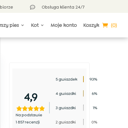
dbiorze
Obsługa klienta 24/7

(0)
rszy pies
Kot
Moje konto
Koszyk
5 gwiazdek
93%
4,9
4 gwiazdki
6%
3 gwiazdki
1%
Na podstawie
1 857 recenzji
2 gwiazdki
0%