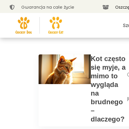
Gwarancja na całe życie
Oszcz


Sz
Kot często
się myje, a
mimo to
wygląda
na
|
brudnego
–
dlaczego?