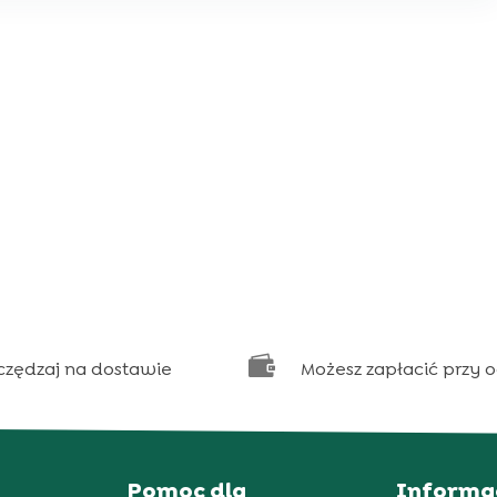

czędzaj na dostawie
Możesz zapłacić przy 
Pomoc dla
Informa