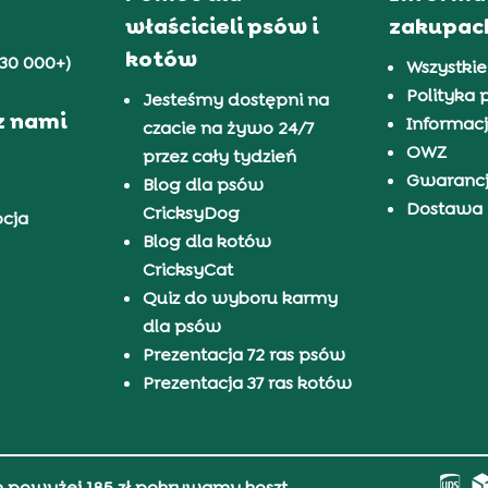
właścicieli psów i
zakupac
kotów
30 000+)
Wszystkie
Polityka 
Jesteśmy dostępni na
z nami
Informacj
czacie na żywo 24/7
OWZ
przez cały tydzień
Gwaranc
Blog dla psów
Dostawa i
CricksyDog
pcja
Blog dla kotów
CricksyCat
Quiz do wyboru karmy
dla psów
Prezentacja 72 ras psów
Prezentacja 37 ras kotów
h powyżej 185 zł pokrywamy koszt