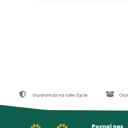


Gwarancja na całe życie
Osz
Poznaj nas