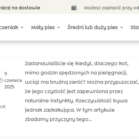
ędzaj na dostawie
Możesz zapłacić przy o

czeniak
Mały pies
Średni lub duży pies
Sta
Zastanawialiście się kiedyś, dlaczego kot,
mimo godzin spędzonych na pielęgnacji,
9
czerwca
wciąż ma brudną sierść? Można przypuszczać,
2025
że jego czystość jest zapewniona przez
naturalne instynkty. Rzeczywistość bywa
kot
jednak zaskakująca. W tym artykule
zbadamy przyczyny tego...