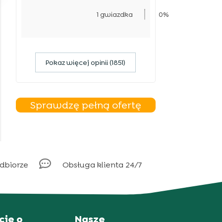
1 gwiazdka
0%
Pokaz więcej opinii (1851)
Sprawdzę pełną ofertę

odbiorze
Obsługa klienta 24/7
cje o
Nasze