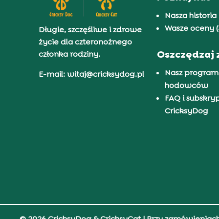
Nasza historia
Wasze oceny (
Długie, szczęśliwe i zdrowe
życie dla czteronożnego
Oszczędzaj 
członka rodziny.
Nasz program
E-mail: witaj@cricksydog.pl
hodowców
FAQ i subskry
CricksyDog
© 2026 CricksyDog & CricksyCat
| Przy zamówieniac