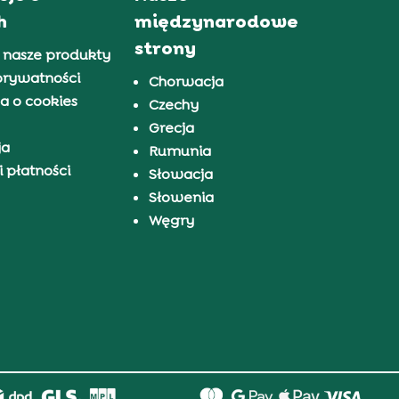
h
międzynarodowe
strony
 nasze produkty
prywatności
Chorwacja
a o cookies
Czechy
Grecja
ja
Rumunia
 płatności
Słowacja
Słowenia
Węgry