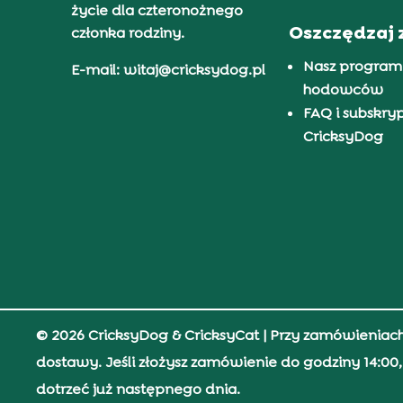
życie dla czteronożnego
Oszczędzaj 
członka rodziny.
Nasz program
E-mail: witaj@cricksydog.pl
hodowców
FAQ i subskry
CricksyDog
© 2026 CricksyDog & CricksyCat
| Przy zamówieniac
dostawy. Jeśli złożysz zamówienie do godziny 14:0
dotrzeć już następnego dnia.