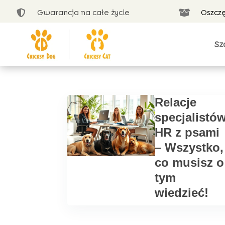
Gwarancja na całe życie
Oszcz


Sz
Relacje
specjalistó
HR z psami
– Wszystko,
co musisz o
tym
wiedzieć!