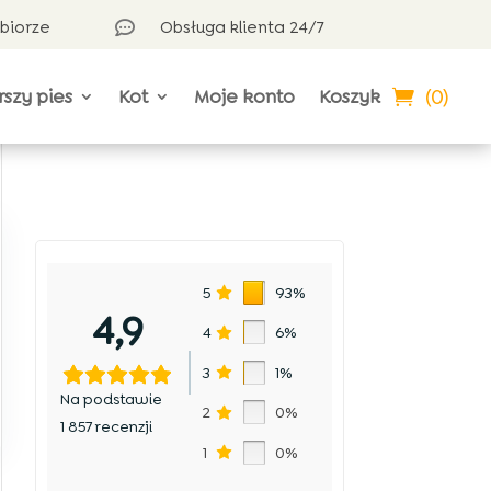
dbiorze
Obsługa klienta 24/7

(0)
rszy pies
Kot
Moje konto
Koszyk
5
93%
4,9
4
6%
3
1%
Na podstawie
2
0%
1 857 recenzji
1
0%