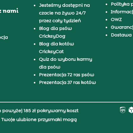
Polityka 
Jesteśmy dostępni na
z nami
Informacj
czacie na żywo 24/7
OWZ
przez cały tydzień
Gwaranc
Blog dla psów
Dostawa i
CricksyDog
pcja
Blog dla kotów
CricksyCat
Quiz do wyboru karmy
dla psów
Prezentacja 72 ras psów
Prezentacja 37 ras kotów
h powyżej 185 zł pokrywamy koszt
0, Twoje ulubione przysmaki mogą