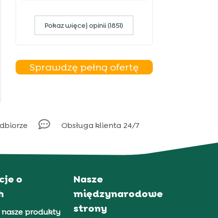
Pokaz więcej opinii (1851)
Sprawdzę pełną ofertę

odbiorze
Obsługa klienta 24/7
cje o
Nasze
h
międzynarodowe
strony
 nasze produkty