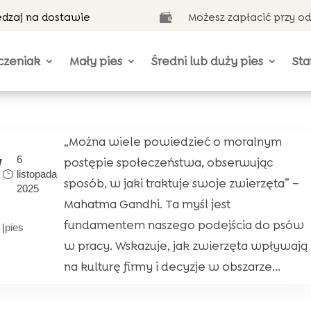
ędzaj na dostawie
Możesz zapłacić przy o

czeniak
Mały pies
Średni lub duży pies
Sta
„Można wiele powiedzieć o moralnym
w
6
postępie społeczeństwa, obserwując
listopada
sposób, w jaki traktuje swoje zwierzęta” –
2025
Mahatma Gandhi. Ta myśl jest
fundamentem naszego podejścia do psów
|
pies
w pracy. Wskazuje, jak zwierzęta wpływają
na kulturę firmy i decyzje w obszarze...