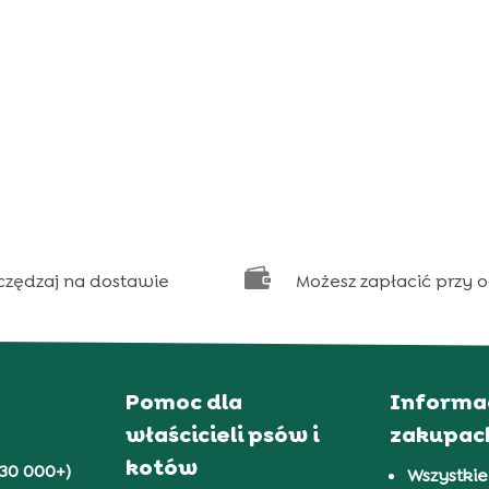

czędzaj na dostawie
Możesz zapłacić przy 
Pomoc dla
Informa
właścicieli psów i
zakupac
kotów
30 000+)
Wszystkie