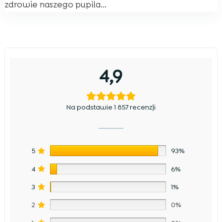
zdrowie naszego pupila...
4,9
Na podstawie 1 857 recenzji
5
93%
4
6%
3
1%
2
0%