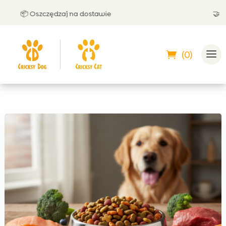
📦 Oszczędzaj na dostawie
🤝 Może
(0)