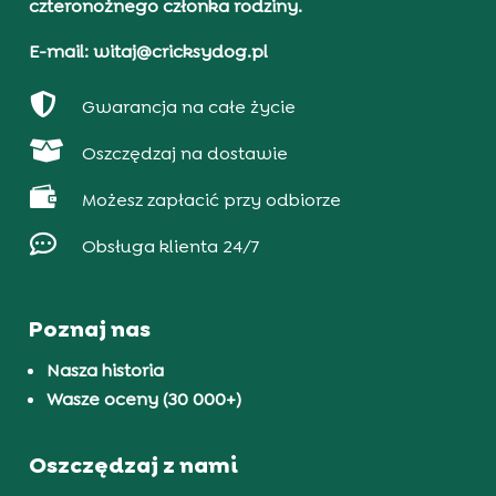
czteronożnego członka rodziny.
E-mail: witaj@cricksydog.pl

Gwarancja na całe życie

Oszczędzaj na dostawie

Możesz zapłacić przy odbiorze

Obsługa klienta 24/7
Poznaj nas
Nasza historia
Wasze oceny (30 000+)
Oszczędzaj z nami