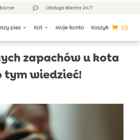
dbiorze
Obsługa klienta 24/7

(0)
rszy pies
Kot
Moje konto
Koszyk
ych zapachów u kota
o tym wiedzieć!