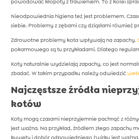
powodować kłopoty z trawieniem. To z kolei spra
Nieodpowiednia higiena też jest problemem. Czas
siebie. Problemy z zębami czy dziąsłami również p
Zdrowotne problemy kota wpływają na zapachy.
pokarmowego są tu przykładami. Dlatego regular
Koty naturalnie wydzielają zapachy, co jest norma
zbadać. W takim przypadku należy odwiedzić
wete
Najczęstsze źródła niepr
kotów
Koty mogą czasami nieprzyjemnie pachnąć z różny
jest ważna. Na przykład, źródłem złego zapachu m
kuwety i dobór odpowiedniego żwirku jest ważna