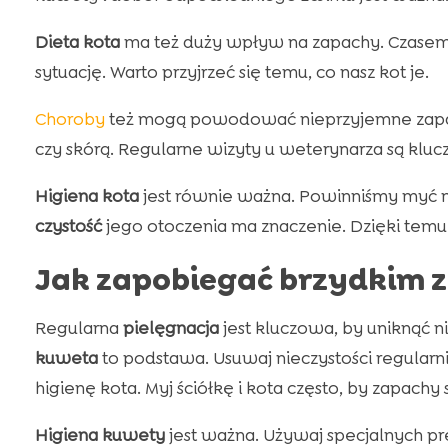
Dieta kota
ma też duży wpływ na zapachy. Czasem
sytuację. Warto przyjrzeć się temu, co nasz kot je.
Choroby
też mogą powodować nieprzyjemne zapac
czy skórą. Regularne wizyty u weterynarza są klu
Higiena kota
jest równie ważna. Powinniśmy myć n
czystość
jego otoczenia ma znaczenie. Dzięki te
Jak zapobiegać brzydkim 
Regularna
pielęgnacja
jest kluczowa, by uniknąć 
kuweta
to podstawa. Usuwaj nieczystości regularn
higienę kota. Myj ściółkę i kota często, by zapachy s
Higiena kuwety
jest ważna. Używaj specjalnych pre