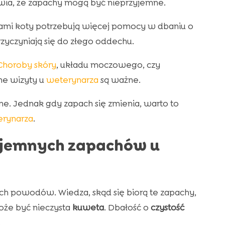
wia, że zapachy mogą być nieprzyjemne.
ami koty potrzebują więcej pomocy w dbaniu o
rzyczyniają się do złego oddechu.
Choroby skóry
, układu moczowego, czy
ne wizyty u
weterynarza
są ważne.
lne. Jednak gdy zapach się zmienia, warto to
rynarza
.
zyjemnych zapachów u
ch powodów. Wiedza, skąd się biorą te zapachy,
oże być nieczysta
kuweta
. Dbałość o
czystość
.