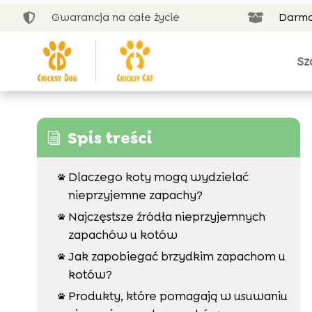
Gwarancja na całe życie
Darmo


Sz
Spis treści
i
Dlaczego koty mogą wydzielać

nieprzyjemne zapachy?
Najczęstsze źródła nieprzyjemnych

zapachów u kotów
Jak zapobiegać brzydkim zapachom u

kotów?
Produkty, które pomagają w usuwaniu
