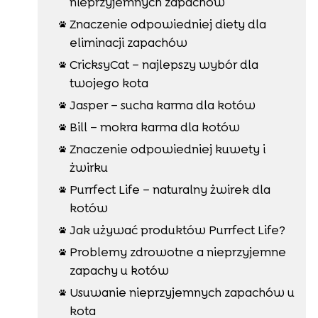
nieprzyjemnych zapachów
Znaczenie odpowiedniej diety dla

eliminacji zapachów
CricksyCat – najlepszy wybór dla

twojego kota
Jasper – sucha karma dla kotów

Bill – mokra karma dla kotów

Znaczenie odpowiedniej kuwety i

żwirku
Purrfect Life – naturalny żwirek dla

kotów
Jak używać produktów Purrfect Life?

Problemy zdrowotne a nieprzyjemne

zapachy u kotów
Usuwanie nieprzyjemnych zapachów u

kota