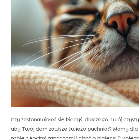
Czy zastanawiałeś się kiedyś, dlaczego Twój czyst
aby Twój dom zawsze świeżo pachniał? Mamy dla Ci
sobie z kocimi zapachami i dbać o higienę Twojego