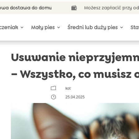
wa dostawa do domu
Możesz zapłacić przy o

czeniak
Mały pies
Średni lub duży pies
Sta
Usuwanie nieprzyjemn
– Wszystko, co musisz 
m
kot
}
25.04.2025