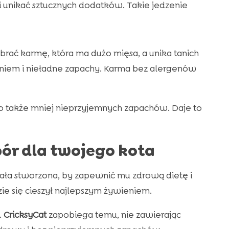
unikać sztucznych dodatków. Takie jedzenie
ybrać karmę, która ma dużo mięsa, a unika tanich
niem i nieładne zapachy. Karma bez alergenów
 To także mniej nieprzyjemnych zapachów. Daje to
bór dla twojego kota
tała stworzona, by zapewnić mu zdrową dietę i
dzie się cieszył najlepszym żywieniem.
.
CricksyCat
zapobiega temu, nie zawierając