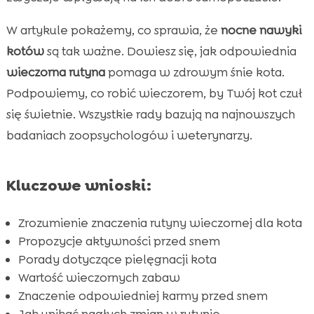
Wieczorne zabawy jako część rutyny

W artykule pokażemy, co sprawia, że
nocne nawyki
Karma przed snem: CricksyCat dla zdrowego

kotów
są tak ważne. Dowiesz się, jak odpowiednia
kota
wieczorna rutyna
pomaga w zdrowym śnie kota.
Dbając o higienę kota – kuweta Purrfect Life

Podpowiemy, co robić wieczorem, by Twój kot czuł
Cisza i spokojna atmosfera przed snem

się świetnie. Wszystkie rady bazują na najnowszych
Dlaczego warto unikać nagłych zmian w

badaniach zoopsychologów i weterynarzy.
rutynie?
Znaczenie regularnych godzin posiłków

Kluczowe wnioski:
Tworzenie komfortowego miejsca do spania

Monitorowanie zdrowia kota

Zrozumienie znaczenia rutyny wieczornej dla kota
Jakie błędy popełniają właściciele kotów?

Propozycje aktywności przed snem
Produkty CricksyCat dla kotów z problemami

Porady dotyczące pielęgnacji kota
zdrowotnymi
Wartość wieczornych zabaw
Wniosek

Znaczenie odpowiedniej karmy przed snem
FAQ
Jak unikać nagłych zmian w rutynie
