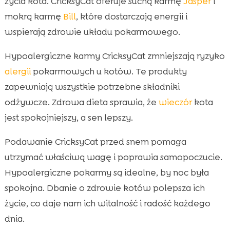
życia kota. CricksyCat oferuje suchą karmę
Jasper
i
mokrą karmę
Bill
, które dostarczają energii i
wspierają zdrowie układu pokarmowego.
Hypoalergiczne karmy CricksyCat zmniejszają ryzyko
alergii
pokarmowych u kotów. Te produkty
zapewniają wszystkie potrzebne składniki
odżywcze. Zdrowa dieta sprawia, że
wieczór
kota
jest spokojniejszy, a sen lepszy.
Podawanie CricksyCat przed snem pomaga
utrzymać właściwą wagę i poprawia samopoczucie.
Hypoalergiczne pokarmy są idealne, by noc była
spokojna. Dbanie o zdrowie kotów polepsza ich
życie, co daje nam ich witalność i radość każdego
dnia.