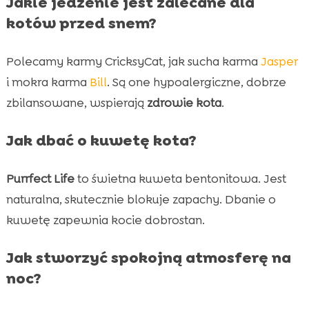
Jakie jedzenie jest zalecane dla
kotów przed snem?
Polecamy karmy CricksyCat, jak sucha karma
Jasper
i mokra karma
Bill
. Są one hypoalergiczne, dobrze
zbilansowane, wspierają
zdrowie kota
.
Jak dbać o kuwetę kota?
Purrfect Life
to świetna kuweta bentonitowa. Jest
naturalna, skutecznie blokuje zapachy. Dbanie o
kuwetę zapewnia kocie dobrostan.
Jak stworzyć spokojną atmosferę na
noc?