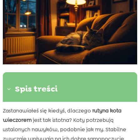
Spis treści
3
Zastanawiałeś się kiedyś, dlaczego
rutyna kota
Znaczenie wieczornej rutyny dla kota

wieczorem
jest tak istotna? Koty potrzebują
Jakie aktywności warto wprowadzić do

wieczornej rutyny?
ustalonych nawyków, podobnie jak my. Stabilne
Pielęgnacja kota przed snem
zwyczaje wpływają na ich dobre samopoczucie.
