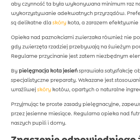
aby czynność ta była wykonywana minimum raz na 
wykorzystywanie adekwatnych przyrządów. Prefero
są delikatne dla
skóry
kota, a zarazem efektywnie 
Opieka nad paznokciami zwierzaka również nie po
gdy zwierzęta rzadziej przebywają na świeżym powi
Regularne przycinanie jest zatem niezbędnym elem
By
pielęgnacja kota jesień
sprawiała satysfakcję 
specjalistyczne preparaty. Wskazane jest stosow
wrażliwej
skóry
kotów, opartych o naturalne ingre
Przyjmując te proste zasady pielęgnacyjne, zape
przez jesienne miesiące. Regularna opieka nad fut
naszych pupili i domy.
Znaczenie odpowiedniego ż