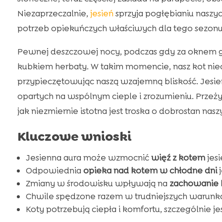
Niezaprzeczalnie,
jesień
sprzyja pogłębianiu naszy
potrzeb opiekuńczych właściwych dla tego sezonu
Pewnej deszczowej nocy, podczas gdy za oknem gr
kubkiem herbaty. W takim momencie, nasz kot nieo
przypieczętowując naszą wzajemną bliskość. Jesie
opartych na wspólnym cieple i zrozumieniu. Przeż
jak niezmiernie istotna jest troska o dobrostan na
Kluczowe wnioski
Jesienna aura może wzmocnić
więź z kotem
jesi
Odpowiednia
opieka nad kotem w chłodne dni
j
Zmiany w środowisku wpływają na
zachowanie 
Chwile spędzone razem w trudniejszych warunk
Koty potrzebują ciepła i komfortu, szczególnie jes