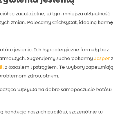
jaciół są zauważalne, w tym mniejsza aktywność
o tych zmian. Polecamy CricksyCat, idealną karmę
kotów jesienią. Ich hypoalergiczne formuły bez
armowych. Sugerujemy suche pokarmy
Jasper
z
ill
z łososiem i pstrągiem. Te wybory zapewniają
a problemom zdrowotnym.
znacząco wpływa na dobre samopoczucie kotów
ą kondycję naszych pupilów, szczególnie w