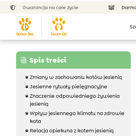
Gwarancja na całe życie
Darmo


Sz
Spis treści
i
Zmiany w zachowaniu kotów jesienią

Jesienne rytuały pielęgnacyjne

Znaczenie odpowiedniego żywienia

jesienią
Wpływ jesiennego klimatu na zdrowie

kota
Relacja opiekuna z kotem jesienią
