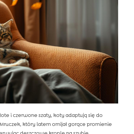
ote i czerwone szaty, koty adaptują się do
Mruczek, który latem omijał gorące promienie
bserwując deszczowe krople na szybie.