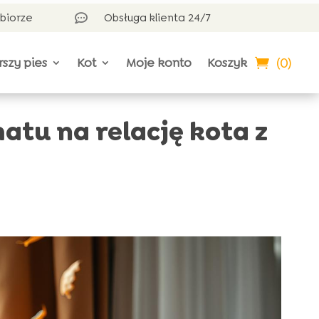
dbiorze
Obsługa klienta 24/7

(0)
rszy pies
Kot
Moje konto
Koszyk
atu na relację kota z