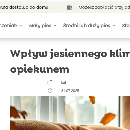
wa dostawa do domu
Możesz zapłacić przy o

czeniak
Mały pies
Średni lub duży pies
Sta
Wpływ jesiennego klim
opiekunem
m
kot
}
31.07.2025