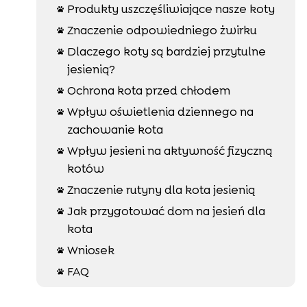
Produkty uszczęśliwiające nasze koty

Znaczenie odpowiedniego żwirku

Dlaczego koty są bardziej przytulne

jesienią?
Ochrona kota przed chłodem

Wpływ oświetlenia dziennego na

zachowanie kota
Wpływ jesieni na aktywność fizyczną

kotów
Znaczenie rutyny dla kota jesienią

Jak przygotować dom na jesień dla

kota
Wniosek

FAQ
