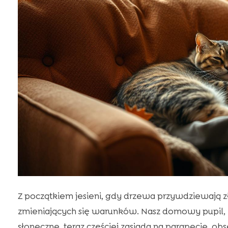
Z początkiem jesieni, gdy drzewa przywdziewają zł
zmieniających się warunków. Nasz domowy pupil, 
słoneczne, teraz częściej zasiada na parapecie, o