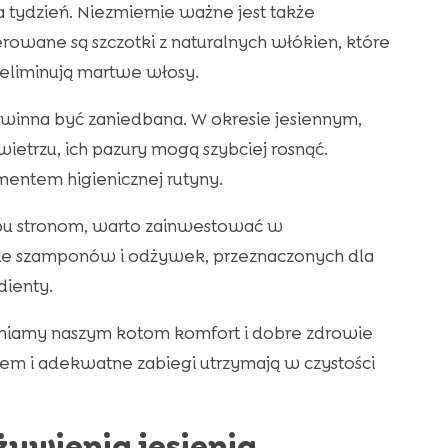
tydzień. Niezmiernie ważne jest także
wane są szczotki z naturalnych włókien, które
eliminują martwe włosy.
winna być zaniedbana. W okresie jesiennym,
etrzu, ich pazury mogą szybciej rosnąć.
entem higienicznej rutyny.
obu stronom, warto zainwestować w
anie szamponów i odżywek, przeznaczonych dla
dienty.
wniamy naszym kotom komfort i dobre zdrowie
rem i adekwatne zabiegi utrzymają w czystości
ywienia jesienią