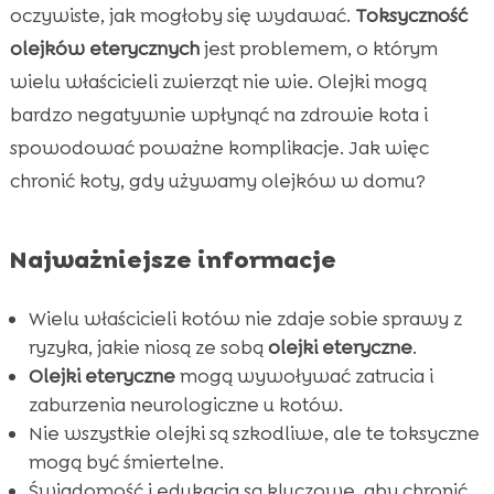
Czy olejki eteryczne są toksyczne dla kotów?
oczywiste, jak mogłoby się wydawać.
Toksyczność

Jak koty wchłaniają olejki eteryczne?
olejków eterycznych
jest problemem, o którym

Objawy zatrucia olejkami eterycznymi u
wielu właścicieli zwierząt nie wie. Olejki mogą

kotów
bardzo negatywnie wpłynąć na zdrowie kota i
Olejki eteryczne, które są najbardziej
spowodować poważne komplikacje. Jak więc

niebezpieczne dla kotów
chronić koty, gdy używamy olejków w domu?
Profilaktyka: Jak unikać zagrożeń olejkami

eterycznymi dla kotów?
Najważniejsze informacje
Bezpieczne olejki i produkty dla kotów

Zagrożenia olejkami eterycznymi dla kotów

Wielu właścicieli kotów nie zdaje sobie sprawy z
CricksyCat – Idealny wybór dla Twojego kota

ryzyka, jakie niosą ze sobą
olejki eteryczne
.
Purrfect Life – Naturalny żwirek dla Twojego
Olejki eteryczne
mogą wywoływać zatrucia i

kota
zaburzenia neurologiczne u kotów.
Nie wszystkie olejki są szkodliwe, ale te toksyczne
Jak reagować, jeśli kot wchłonął olejki

mogą być śmiertelne.
eteryczne?
Świadomość i edukacja są kluczowe, aby chronić