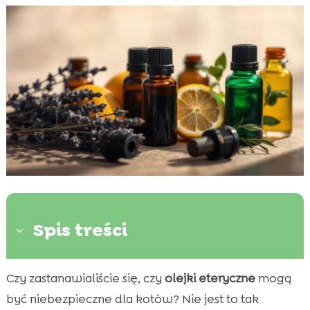
Spis treści
3
Czy zastanawialiście się, czy
olejki eteryczne
mogą
Wprowadzenie do olejków eterycznych i

kotów
być niebezpieczne dla kotów? Nie jest to tak