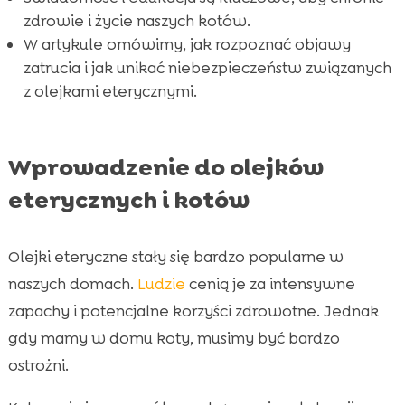
Częste mity dotyczące olejków eterycznych i

zdrowie i życie naszych kotów.
kotów
W artykule omówimy, jak rozpoznać objawy
Opinia weterynarzy na temat olejków

zatrucia i jak unikać niebezpieczeństw związanych
eterycznych dla kotów
z olejkami eterycznymi.
Jakie są alternatywy dla olejków

eterycznych?
Wniosek
Wprowadzenie do olejków

FAQ

eterycznych i kotów
Olejki eteryczne stały się bardzo popularne w
naszych domach.
Ludzie
cenią je za intensywne
zapachy i potencjalne korzyści zdrowotne. Jednak
gdy mamy w domu koty, musimy być bardzo
ostrożni.